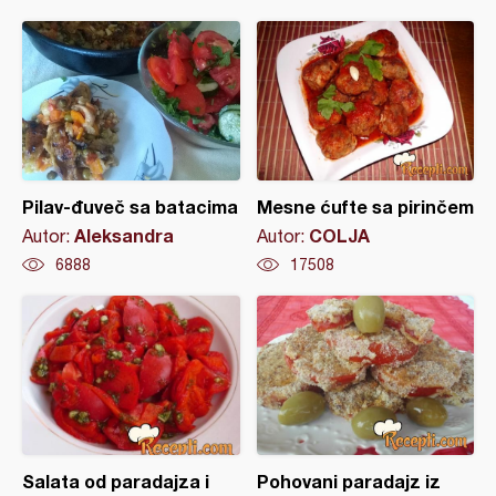
Pilav-đuveč sa batacima
Mesne ćufte sa pirinčem
Aleksandra
COLJA
Autor:
Autor:
6888
17508
Salata od paradajza i
Pohovani paradajz iz