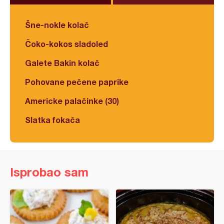
Šne-nokle kolač
Čoko-kokos sladoled
Galete Bakin kolač
Pohovane pečene paprike
Americke palačinke (30)
Slatka fokača
Isprobao sam