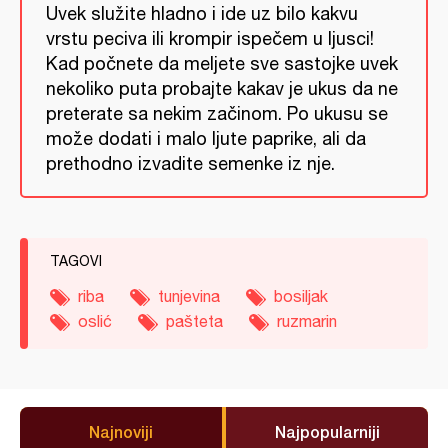
Uvek služite hladno i ide uz bilo kakvu
vrstu peciva ili krompir ispečem u ljusci!
Kad počnete da meljete sve sastojke uvek
nekoliko puta probajte kakav je ukus da ne
preterate sa nekim začinom. Po ukusu se
može dodati i malo ljute paprike, ali da
prethodno izvadite semenke iz nje.
TAGOVI
riba
tunjevina
bosiljak
oslić
pašteta
ruzmarin
Najnoviji
Najpopularniji