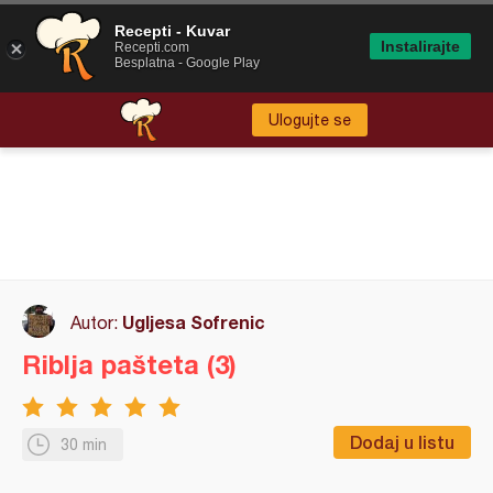
Recepti - Kuvar
Instalirajte
Recepti.com
Besplatna - Google Play
Ulogujte se
Ugljesa Sofrenic
Autor:
Riblja pašteta (3)
Dodaj u listu
30 min