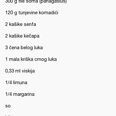
300 g file soma (panagasius)
120 g tunjevine komadići
2 kašike senfa
2 kašike kečapa
3 čena belog luka
1 mala kriška crnog luka
0,33 ml viskija
1/4 limuna
1/4 margarina
so