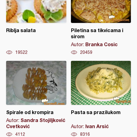
Riblja salata
Piletina sa tikvicama i
sirom
Branka Cosic
Autor:
19522
20459
Spirale od krompira
Pasta sa prazilukom
Sandra Stojiljković
Autor:
Cvetković
Ivan Arsić
Autor:
4112
8316