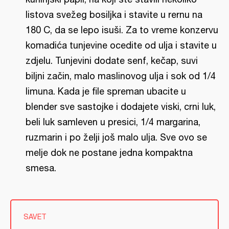
listova svežeg bosiljka i stavite u rernu na
180 C, da se lepo isuši. Za to vreme konzervu
komadića tunjevine ocedite od ulja i stavite u
zdjelu. Tunjevini dodate senf, kečap, suvi
biljni začin, malo maslinovog ulja i sok od 1/4
limuna. Kada je file spreman ubacite u
blender sve sastojke i dodajete viski, crni luk,
beli luk samleven u presici, 1/4 margarina,
ruzmarin i po želji još malo ulja. Sve ovo se
melje dok ne postane jedna kompaktna
smesa.
SAVET