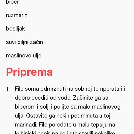
biber
ruzmarin
bosiljak
suvi biljni začin
maslinovo ulje
Priprema
File soma odmrznuti na sobnoj temperaturi i
dobro ocediti od vode. Začinite ga sa
biberom i solji i polijte sa malo maslinovog
ulja. Ostavite ga nekih pet minuta u toj
marinadi. File poređate u malu tepsiju na
kuhinjski papir, na koji ste stavili nekoliko