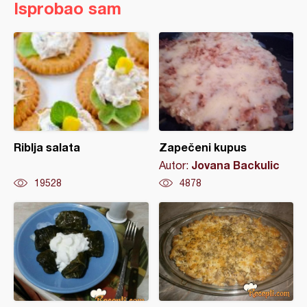
Isprobao sam
Riblja salata
Zapečeni kupus
Jovana Backulic
Autor:
19528
4878