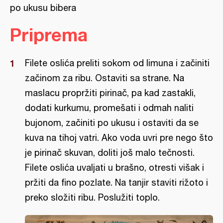
po ukusu bibera
Priprema
Filete oslića preliti sokom od limuna i začiniti
začinom za ribu. Ostaviti sa strane. Na
maslacu propržiti pirinač, pa kad zastakli,
dodati kurkumu, promešati i odmah naliti
bujonom, začiniti po ukusu i ostaviti da se
kuva na tihoj vatri. Ako voda uvri pre nego što
je pirinač skuvan, doliti još malo tečnosti.
Filete oslića uvaljati u brašno, otresti višak i
pržiti da fino pozlate. Na tanjir staviti rižoto i
preko složiti ribu. Poslužiti toplo.