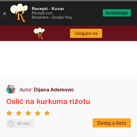
Recepti - Kuvar
Instalirajte
Recepti.com
Besplatna - Google Play
Ulogujte se
Dijana Ademovic
Autor:
Oslić na kurkuma rižotu
Dodaj u listu
40 min