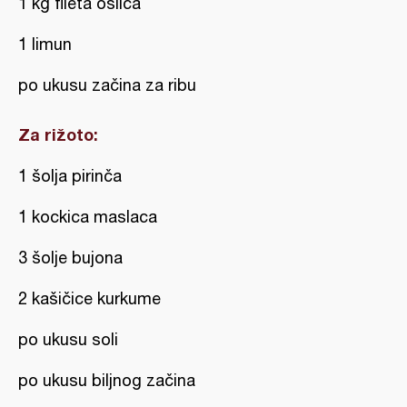
1 kg fileta oslića
1 limun
po ukusu začina za ribu
Za rižoto:
1 šolja pirinča
1 kockica maslaca
3 šolje bujona
2 kašičice kurkume
po ukusu soli
po ukusu biljnog začina