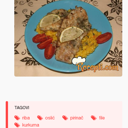
TAGOVI
riba
oslić
pirinač
file
kurkuma