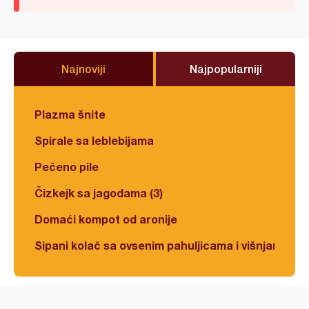
Najnoviji
Najpopularniji
Plazma šnite
Spirale sa leblebijama
Pečeno pile
Čizkejk sa jagodama (3)
Domaći kompot od aronije
Sipani kolač sa ovsenim pahuljicama i višnjama