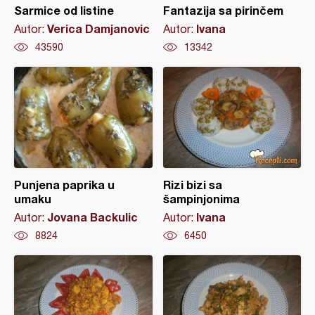
Sarmice od listine
Fantazija sa pirinčem
Verica Damjanovic
Ivana
Autor:
Autor:
43590
13342
Punjena paprika u
Rizi bizi sa
umaku
šampinjonima
Jovana Backulic
Ivana
Autor:
Autor:
8824
6450