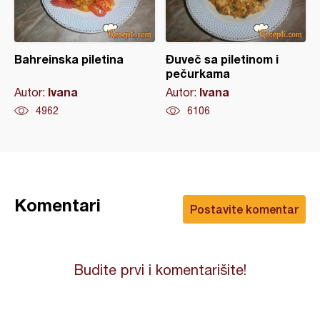
Bahreinska piletina
Đuveč sa piletinom i
pečurkama
Ivana
Ivana
Autor:
Autor:
4962
6106
Komentari
Postavite komentar
Budite prvi i komentarišite!