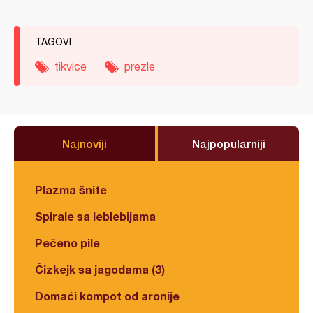
TAGOVI
tikvice
prezle
Najnoviji
Najpopularniji
Plazma šnite
Spirale sa leblebijama
Pečeno pile
Čizkejk sa jagodama (3)
Domaći kompot od aronije