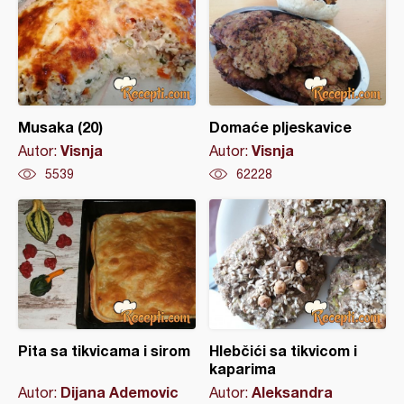
Musaka (20)
Domaće pljeskavice
Visnja
Visnja
Autor:
Autor:
5539
62228
Pita sa tikvicama i sirom
Hlebčići sa tikvicom i
kaparima
Dijana Ademovic
Aleksandra
Autor:
Autor: