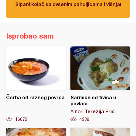
Sipani kolač sa ovsenim pahuljicama i višnjama
Isprobao sam
Čorba od raznog povrća
Sarmice od tivica u
pavlaci
Terezija Erić
Autor:
16072
4339