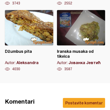
3743
2552
Džumbus pita
Iranska musaka od
tikvica
Aleksandra
Јованка Јевтић
Autor:
Autor:
4030
3587
Komentari
Postavite komentar