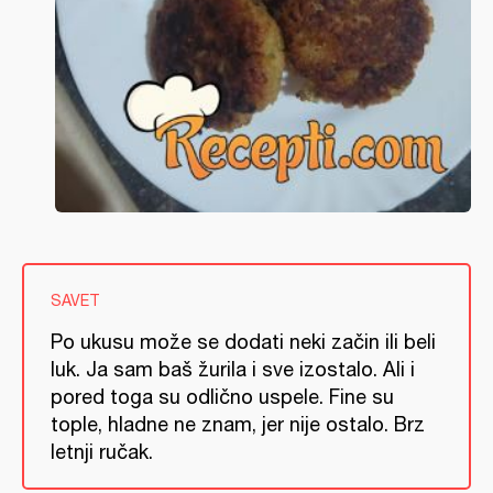
SAVET
Po ukusu može se dodati neki začin ili beli
luk. Ja sam baš žurila i sve izostalo. Ali i
pored toga su odlično uspele. Fine su
tople, hladne ne znam, jer nije ostalo. Brz
letnji ručak.