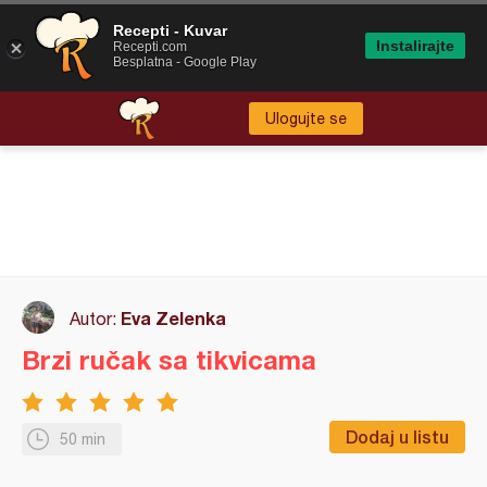
Recepti - Kuvar
Instalirajte
Recepti.com
Besplatna - Google Play
Ulogujte se
Eva Zelenka
Autor:
Brzi ručak sa tikvicama
Dodaj u listu
50 min