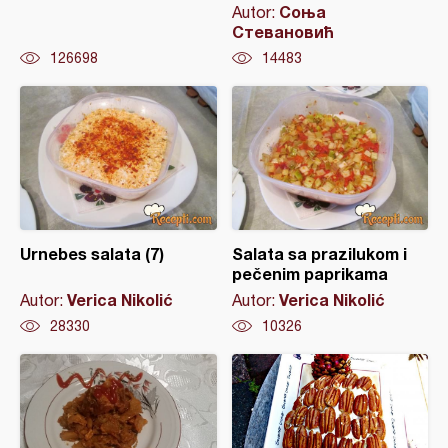
Соња
Autor:
Стевановић
126698
14483
Urnebes salata (7)
Salata sa prazilukom i
pečenim paprikama
Verica Nikolić
Verica Nikolić
Autor:
Autor:
28330
10326