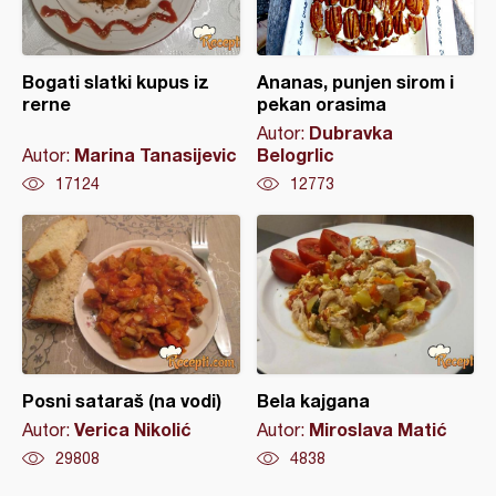
Bogati slatki kupus iz
Ananas, punjen sirom i
rerne
pekan orasima
Dubravka
Autor:
Marina Tanasijevic
Belogrlic
Autor:
17124
12773
Posni sataraš (na vodi)
Bela kajgana
Verica Nikolić
Miroslava Matić
Autor:
Autor:
29808
4838