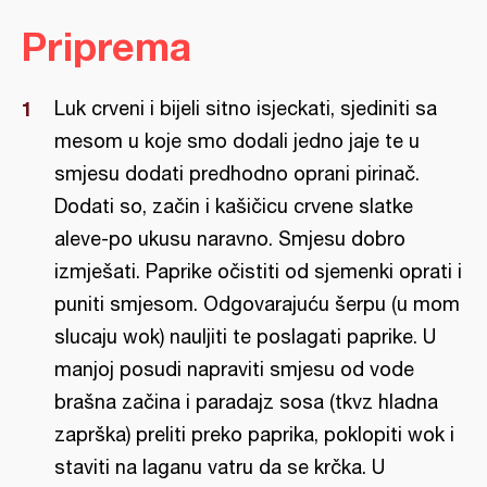
Priprema
Luk crveni i bijeli sitno isjeckati, sjediniti sa
mesom u koje smo dodali jedno jaje te u
smjesu dodati predhodno oprani pirinač.
Dodati so, začin i kašičicu crvene slatke
aleve-po ukusu naravno. Smjesu dobro
izmješati. Paprike očistiti od sjemenki oprati i
puniti smjesom. Odgovarajuću šerpu (u mom
slucaju wok) nauljiti te poslagati paprike. U
manjoj posudi napraviti smjesu od vode
brašna začina i paradajz sosa (tkvz hladna
zaprška) preliti preko paprika, poklopiti wok i
staviti na laganu vatru da se krčka. U