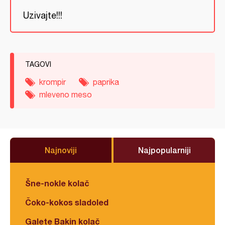
Uzivajte!!!
TAGOVI
krompir
paprika
mleveno meso
Najnoviji
Najpopularniji
Šne-nokle kolač
Čoko-kokos sladoled
Galete Bakin kolač