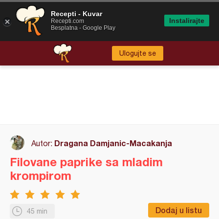
Recepti - Kuvar
Instalirajte
Recepti.com
Besplatna - Google Play
Ulogujte se
Dragana Damjanic-Macakanja
Autor:
Filovane paprike sa mladim
krompirom
Dodaj u listu
45 min