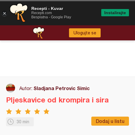
Recepti - Kuvar
Instalirajte
Recepti.com
Besplatna - Google Play
Ulogujte se
Sladjana Petrovic Simic
Autor:
Pljeskavice od krompira i sira
Dodaj u listu
30 min