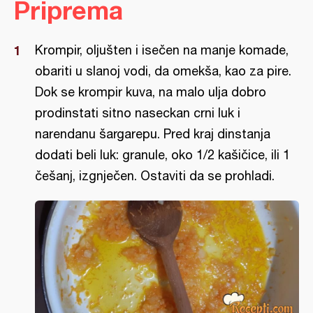
Priprema
Krompir, oljušten i isečen na manje komade,
obariti u slanoj vodi, da omekša, kao za pire.
Dok se krompir kuva, na malo ulja dobro
prodinstati sitno naseckan crni luk i
narendanu šargarepu. Pred kraj dinstanja
dodati beli luk: granule, oko 1/2 kašičice, ili 1
češanj, izgnječen. Ostaviti da se prohladi.