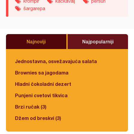
krompir
kačkavalj
peršun
šargarepa
Najnoviji
Najpopularniji
Jednostavna, osvežavajuća salata
Brownies sa jagodama
Hladni čokoladni dezert
Punjeni cvetovi tikvica
Brzi ručak (3)
Džem od breskvi (3)