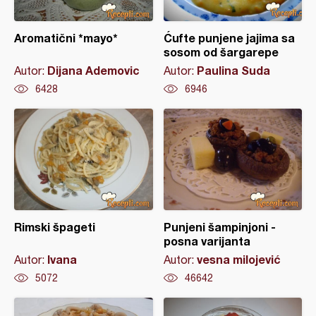
Aromatični *mayo*
Ćufte punjene jajima sa
sosom od šargarepe
Dijana Ademovic
Paulina Suda
Autor:
Autor:
6428
6946
Rimski špageti
Punjeni šampinjoni -
posna varijanta
Ivana
vesna milojević
Autor:
Autor:
5072
46642