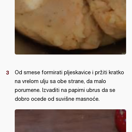
Od smese formirati pljeskavice i pržiti kratko
na vrelom ulju sa obe strane, da malo
porumene. Izvaditi na papirni ubrus da se
dobro ocede od suvišne masnoće.