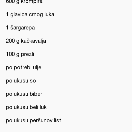
600 g krompira
1 glavica crnog luka
1 šargarepa
200 g kačkavalja
100 g prezli
po potrebi ulje
po ukusu so
po ukusu biber
po ukusu beli luk
po ukusu peršunov list