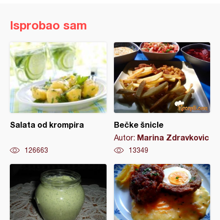
Isprobao sam
Salata od krompira
Bečke šnicle
Marina Zdravkovic
Autor:
126663
13349