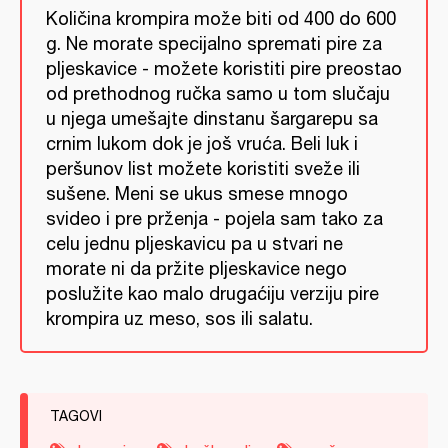
Količina krompira može biti od 400 do 600
g. Ne morate specijalno spremati pire za
pljeskavice - možete koristiti pire preostao
od prethodnog ručka samo u tom slučaju
u njega umešajte dinstanu šargarepu sa
crnim lukom dok je još vruća. Beli luk i
peršunov list možete koristiti sveže ili
sušene. Meni se ukus smese mnogo
svideo i pre prženja - pojela sam tako za
celu jednu pljeskavicu pa u stvari ne
morate ni da pržite pljeskavice nego
poslužite kao malo drugaćiju verziju pire
krompira uz meso, sos ili salatu.
TAGOVI