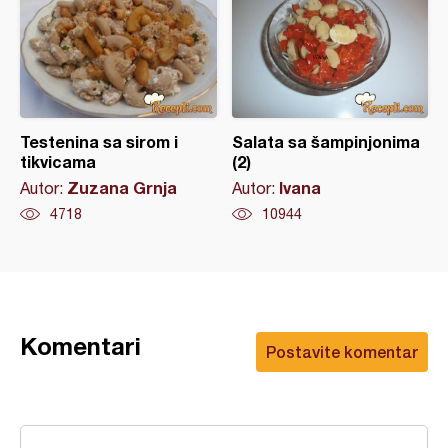
Testenina sa sirom i
Salata sa šampinjonima
tikvicama
(2)
Zuzana Grnja
Ivana
Autor:
Autor:
4718
10944
Komentari
Postavite komentar