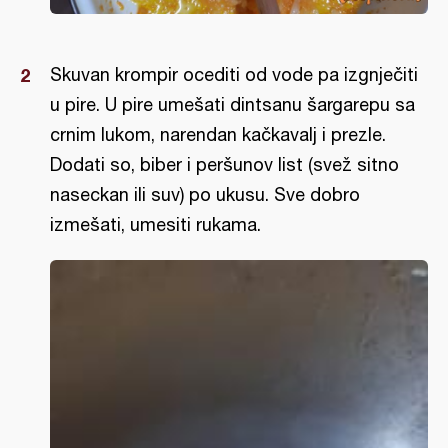
Skuvan krompir ocediti od vode pa izgnječiti
u pire. U pire umešati dintsanu šargarepu sa
crnim lukom, narendan kačkavalj i prezle.
Dodati so, biber i peršunov list (svež sitno
naseckan ili suv) po ukusu. Sve dobro
izmešati, umesiti rukama.