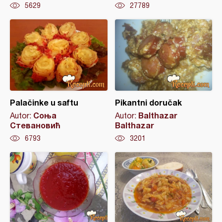
5629
27789
Palačinke u saftu
Pikantni doručak
Соња
Balthazar
Autor:
Autor:
Стевановић
Balthazar
6793
3201