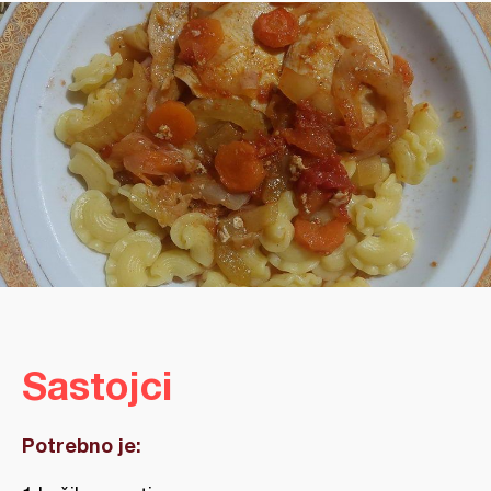
Sastojci
Potrebno je: