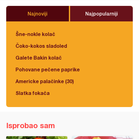
Najnoviji
Najpopularniji
Šne-nokle kolač
Čoko-kokos sladoled
Galete Bakin kolač
Pohovane pečene paprike
Americke palačinke (30)
Slatka fokača
Isprobao sam