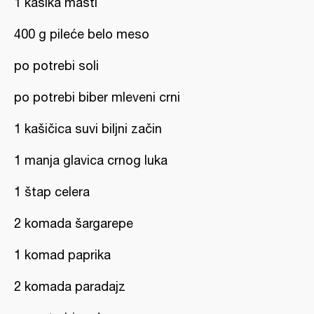
1 kašika masti
400 g pileće belo meso
po potrebi soli
po potrebi biber mleveni crni
1 kašičica suvi biljni začin
1 manja glavica crnog luka
1 štap celera
2 komada šargarepe
1 komad paprika
2 komada paradajz