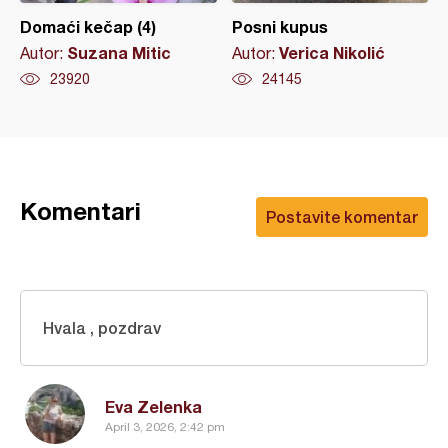
Domaći kečap (4)
Posni kupus
Suzana Mitic
Verica Nikolić
Autor:
Autor:
23920
24145
Komentari
Postavite komentar
Hvala , pozdrav
Eva Zelenka
April 3, 2026, 2:42 pm