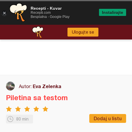
Recepti - Kuvar
Instalirajte
Recepti.com
Besplatna - Google Play
Ulogujte se
Eva Zelenka
Autor:
Piletina sa testom
Dodaj u listu
80 min