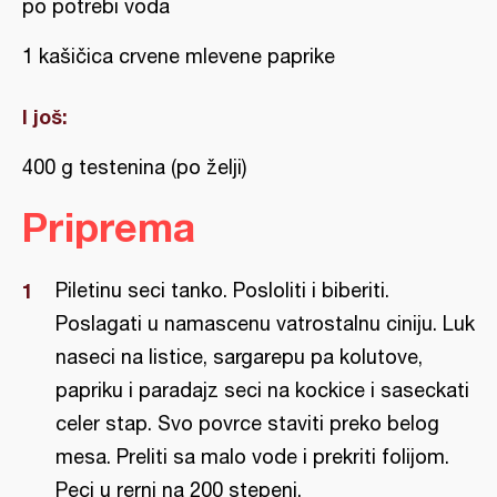
po potrebi voda
1 kašičica crvene mlevene paprike
I još:
400 g testenina (po želji)
Priprema
Piletinu seci tanko. Posloliti i biberiti.
Poslagati u namascenu vatrostalnu ciniju. Luk
naseci na listice, sargarepu pa kolutove,
papriku i paradajz seci na kockice i saseckati
celer stap. Svo povrce staviti preko belog
mesa. Preliti sa malo vode i prekriti folijom.
Peci u rerni na 200 stepeni.