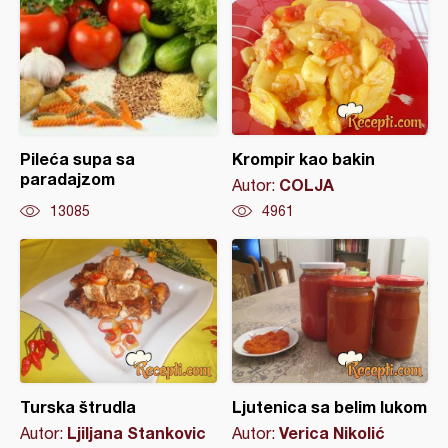
Pileća supa sa
Krompir kao bakin
paradajzom
COLJA
Autor:
13085
4961
Turska štrudla
Ljutenica sa belim lukom
Ljiljana Stankovic
Verica Nikolić
Autor:
Autor: