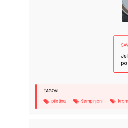
SA
Jel
po 
TAGOVI
piletina
šampinjoni
krom