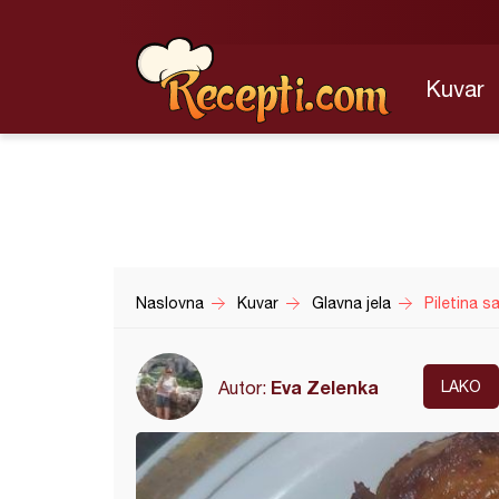
Kuvar
Naslovna
Kuvar
Glavna jela
Piletina s
Eva Zelenka
Autor:
LAKO