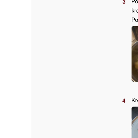
Po
kr
Po
Kr