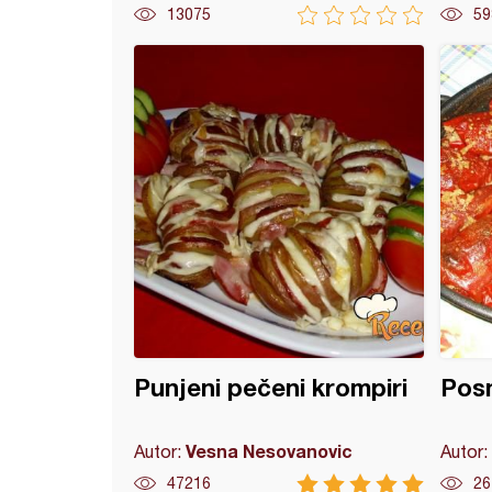
13075
59
irići
Punjeni pečeni krompiri
Posn
Vesna Nesovanovic
Autor:
Autor:
47216
26