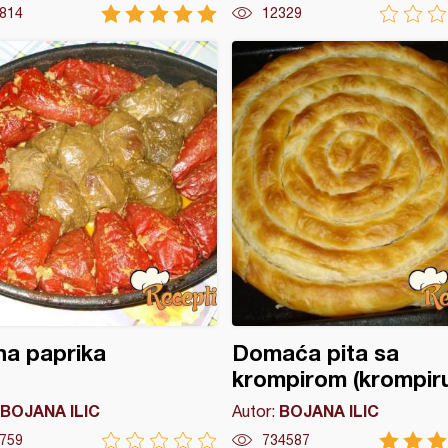
814
12329
a paprika
Domaća pita sa
krompirom (krompir
BOJANA ILIC
BOJANA ILIC
Autor:
759
734587