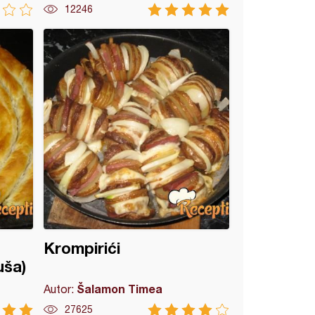
12246
Krompirići
uša)
Šalamon Timea
Autor:
27625