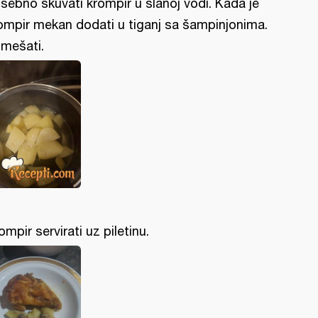
sebno skuvati krompir u slanoj vodi. Kada je
ompir mekan dodati u tiganj sa šampinjonima.
mešati.
ompir servirati uz piletinu.