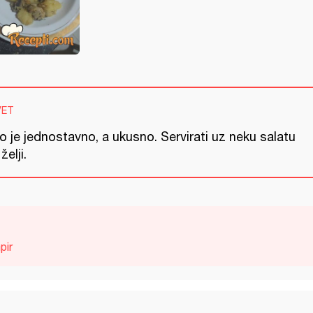
VET
o je jednostavno, a ukusno. Servirati uz neku salatu
želji.
pir