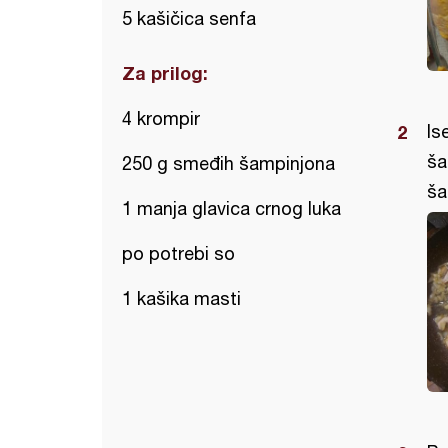
5 kašičica senfa
Za prilog:
4 krompir
Is
ša
250 g smeđih šampinjona
ša
1 manja glavica crnog luka
po potrebi so
1 kašika masti