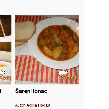
i
Šareni lonac
Adilja Hodza
Autor: