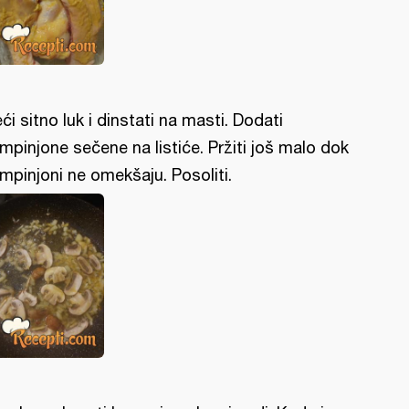
eći sitno luk i dinstati na masti. Dodati
mpinjone sečene na listiće. Pržiti još malo dok
mpinjoni ne omekšaju. Posoliti.