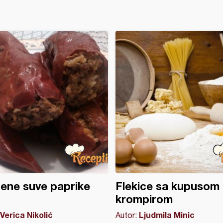
ene suve paprike
Flekice sa kupusom 
krompirom
Verica Nikolić
Ljudmila Minic
Autor: