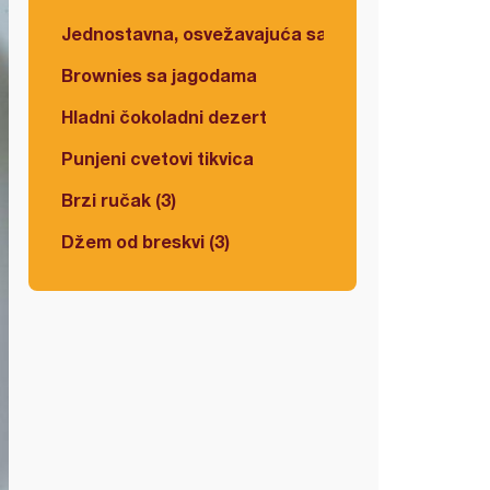
Jednostavna, osvežavajuća salata
Brownies sa jagodama
Hladni čokoladni dezert
Punjeni cvetovi tikvica
Brzi ručak (3)
Džem od breskvi (3)