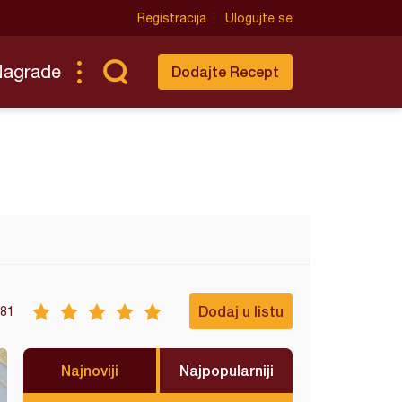
Registracija
Ulogujte se
Nagrade
Dodajte Recept
Dodaj u listu
81
Najnoviji
Najpopularniji