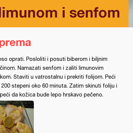
a limunom i senfom
iprema
so oprati. Posloliti i posuti biberom i biljnim
činom. Namazati senfom i zaliti limunovim
kom. Staviti u vatrostalnu i prekriti folijom. Peći
 200 stepeni oko 60 minuta. Zatim skinuti foliju i
peći da kožica bude lepo hrskavo pečeno.