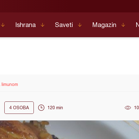
Ishrana
Saveti
Magazin
a limunom
4
OSOBA
120 min
10