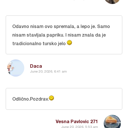
Odavno nisam ovo spremala, a lepo je. Samo
nisam stavljala papriku. I nisam znala da je
tradicionalno tursko jelo
Daca
June 20, 2026, 6:41 am
Odlično.Pozdrav.
Vesna Pavlovic 271
June 20, 2026, 5:53 am