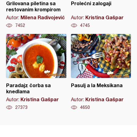
Grilovana piletina sa
Prolećni zalogaji
restovanim krompirom
Milena Radivojević
Kristina Gašpar
Autor:
Autor:
7452
4745
Paradajz čorba sa
Pasulj a la Meksikana
knedlama
Kristina Gašpar
Kristina Gašpar
Autor:
Autor:
27373
4650