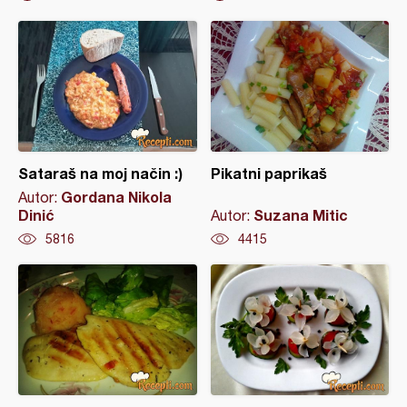
Sataraš na moj način :)
Pikatni paprikaš
Gordana Nikola
Autor:
Dinić
Suzana Mitic
Autor:
5816
4415