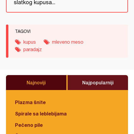
slatkog kupusa...
TAGOVI
kupus
mleveno meso
paradajz
Najnoviji
Najpopularniji
Plazma šnite
Spirale sa leblebijama
Pečeno pile