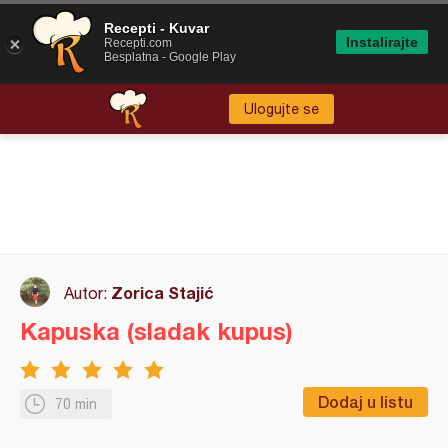
Recepti - Kuvar
Instalirajte
Recepti.com
Besplatna - Google Play
Ulogujte se
Zorica Stajić
Autor:
Kapuska (sladak kupus)
Dodaj u listu
70 min