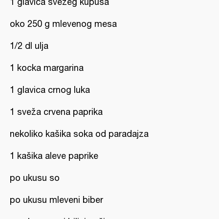
1 glavica svežeg kupusa
oko 250 g mlevenog mesa
1/2 dl ulja
1 kocka margarina
1 glavica crnog luka
1 sveža crvena paprika
nekoliko kašika soka od paradajza
1 kašika aleve paprike
po ukusu so
po ukusu mleveni biber