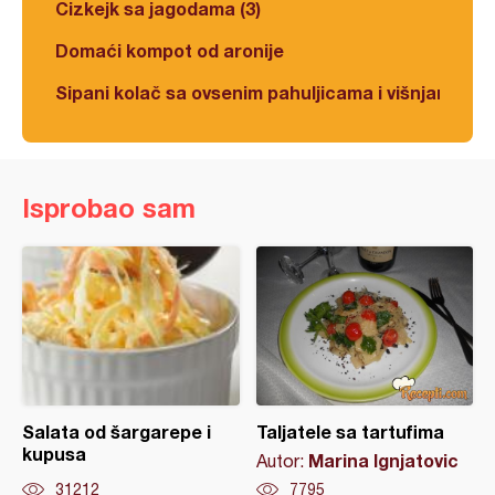
Čizkejk sa jagodama (3)
Domaći kompot od aronije
Sipani kolač sa ovsenim pahuljicama i višnjama
Isprobao sam
Salata od šargarepe i
Taljatele sa tartufima
kupusa
Marina Ignjatovic
Autor:
31212
7795