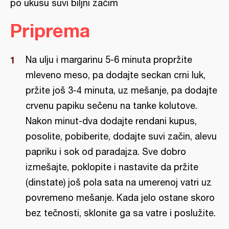
po ukusu suvi biljni začim
Priprema
Na ulju i margarinu 5-6 minuta propržite
mleveno meso, pa dodajte seckan crni luk,
pržite još 3-4 minuta, uz mešanje, pa dodajte
crvenu papiku sečenu na tanke kolutove.
Nakon minut-dva dodajte rendani kupus,
posolite, pobiberite, dodajte suvi začin, alevu
papriku i sok od paradajza. Sve dobro
izmešajte, poklopite i nastavite da pržite
(dinstate) još pola sata na umerenoj vatri uz
povremeno mešanje. Kada jelo ostane skoro
bez tečnosti, sklonite ga sa vatre i poslužite.