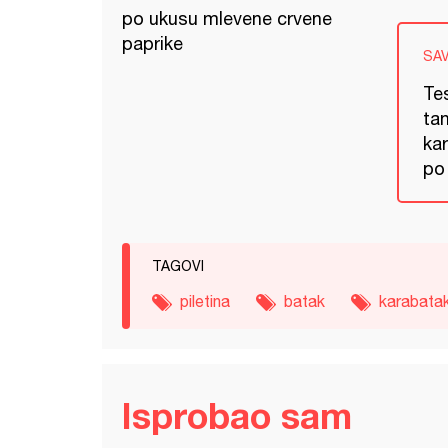
po ukusu mlevene crvene
paprike
SA
Tes
ta
ka
po 
TAGOVI
piletina
batak
karabata
Isprobao sam