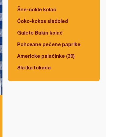
Šne-nokle kolač
Čoko-kokos sladoled
Galete Bakin kolač
Pohovane pečene paprike
Americke palačinke (30)
Slatka fokača