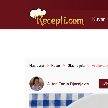
Kuvar
Naslovna
Kuvar
Glavna jela
Hrskava pi
Tanja Djordjevic
Autor:
LA