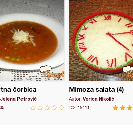
tna čorbica
Mimoza salata (4)
Jelena Petrović
Verica Nikolić
Autor:
35
18411