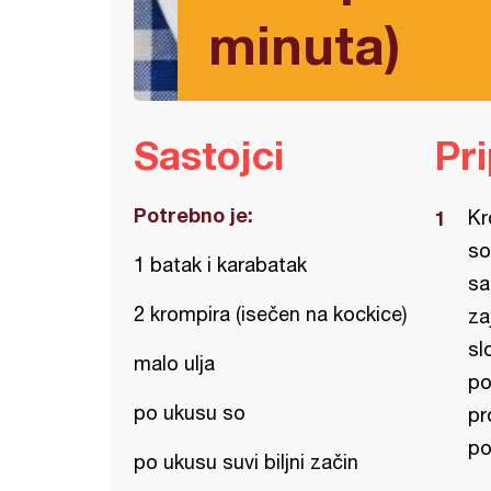
minuta)
Sastojci
Pr
Potrebno je:
Kr
so
1 batak i karabatak
sa
2 krompira (isečen na kockice)
za
sl
malo ulja
po
po ukusu so
pr
po
po ukusu suvi biljni začin