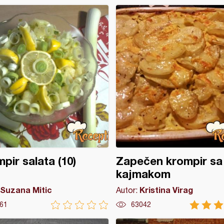
pir salata (10)
Zapečen krompir sa
kajmakom
Suzana Mitic
Kristina Virag
Autor:
61
63042