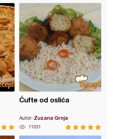
Ćufte od oslića
Zuzana Grnja
Autor:
11031