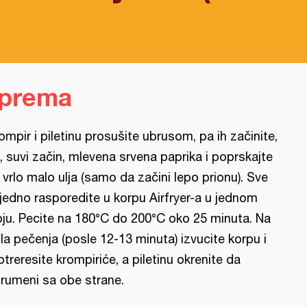
iprema
ompir i piletinu prosušite ubrusom, pa ih začinite,
, suvi začin, mlevena srvena paprika i poprskajte
 vrlo malo ulja (samo da začini lepo prionu). Sve
jedno rasporedite u korpu Airfryer-a u jednom
oju. Pecite na 180°C do 200°C oko 25 minuta. Na
la pečenja (posle 12-13 minuta) izvucite korpu i
otreresite krompiriće, a piletinu okrenite da
rumeni sa obe strane.