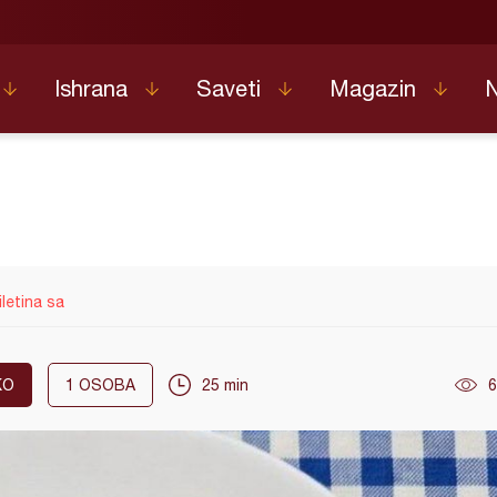
Ishrana
Saveti
Magazin
letina sa
KO
1
OSOBA
25 min
6