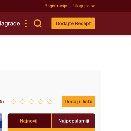
Registracija
Ulogujte se
Nagrade
Dodajte Recept
Dodaj u listu
97
Najnoviji
Najpopularniji