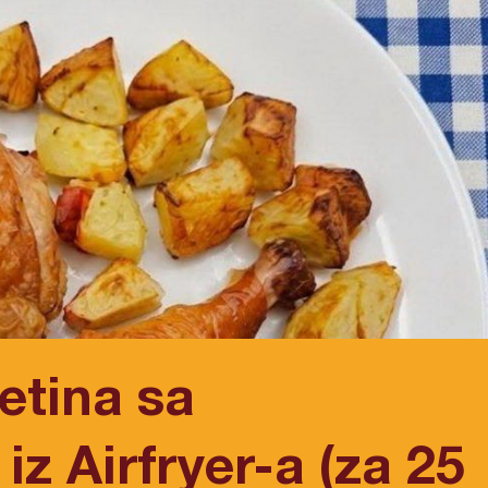
etina sa
z Airfryer-a (za 25