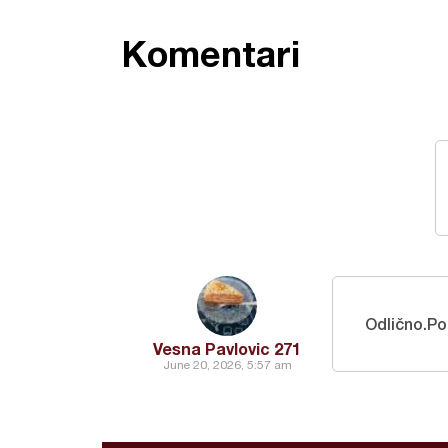
Komentari
Odlično.Po
Vesna Pavlovic 271
June 20, 2026, 5:57 am