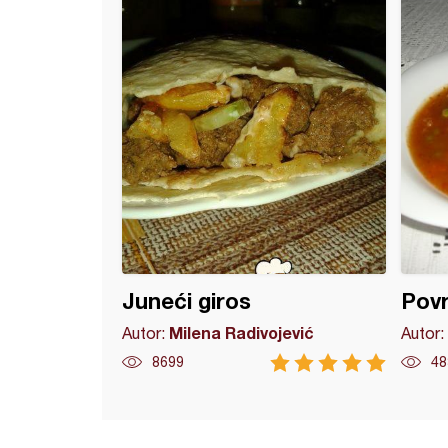
Juneći giros
Povr
Milena Radivojević
Autor:
Autor:
8699
48