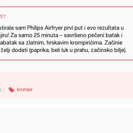
VET
tirala sam Philips Airfryer prvi put i evo rezultata u
njiru! Za samo 25 minuta – savršeno pečeni batak i
rabatak sa zlatnim, hrskavim krompirićima. Začinie
želji dodati (paprika, beli luk u prahu, začinsko bilje).
k
krompir