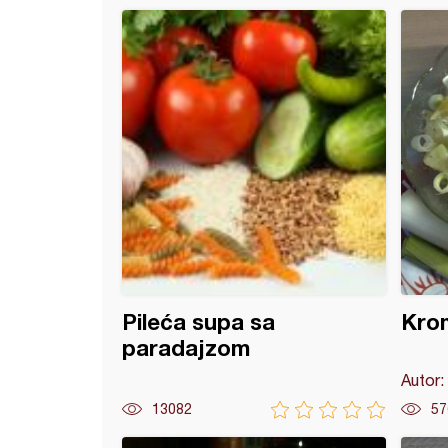
 od oslića
Pileća supa sa
Krom
paradajzom
Autor:
13082
57
 rebarca