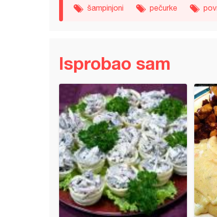
šampinjoni
pečurke
pov
Isprobao sam
 od pilećeg belog mesa