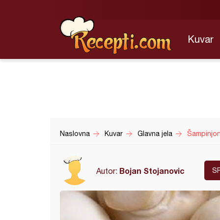
Kuvar
Naslovna
Kuvar
Glavna jela
Šampinjoni
Bojan Stojanovic
Autor:
S