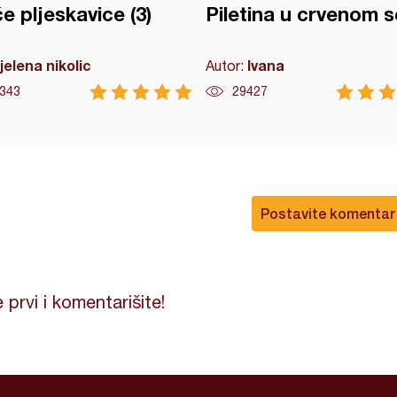
će pljeskavice (3)
Piletina u crvenom 
jelena nikolic
Ivana
Autor:
343
29427
Postavite komentar
 prvi i komentarišite!