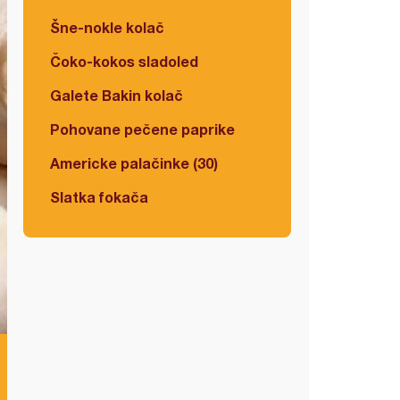
Šne-nokle kolač
Čoko-kokos sladoled
Galete Bakin kolač
Pohovane pečene paprike
Americke palačinke (30)
Slatka fokača