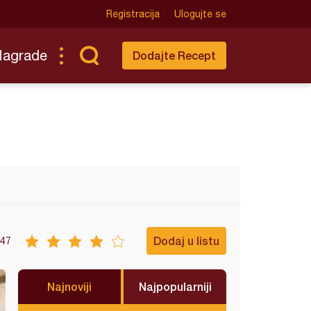
Registracija
Ulogujte se
Nagrade
Dodajte Recept
Dodaj u listu
47
Najnoviji
Najpopularniji