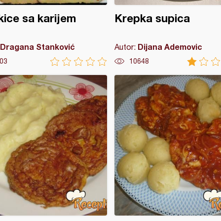
ice sa karijem
Krepka supica
Dragana Stanković
Dijana Ademovic
Autor:
03
10648