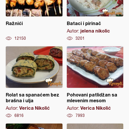
Ražnići
Bataci i pirinač
jelena nikolic
Autor:
12150
3201
Rolat sa spanaćem bez
Pohovani patlidžan sa
brašna i ulja
mlevenim mesom
Verica Nikolić
Verica Nikolić
Autor:
Autor:
6816
7993