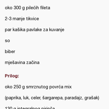
oko 300 g pilećih fileta
2-3 manje tikvice
par kašika pavlake za kuvanje
so
biber
mješavina začina
Prilog:
oko 250 g smrznutog povrća mix
(paprika, luk, celer, šargarepa, paradajz, grašak)
130 g integralnog pirinča