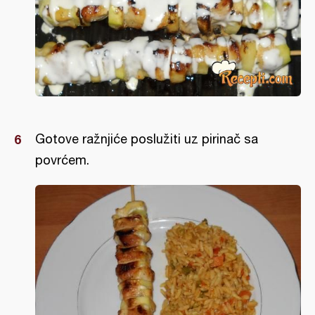
Gotove ražnjiće poslužiti uz pirinač sa
povrćem.