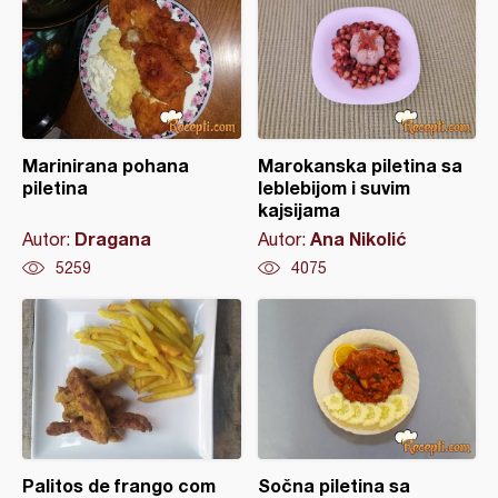
Marinirana pohana
Marokanska piletina sa
piletina
leblebijom i suvim
kajsijama
Dragana
Ana Nikolić
Autor:
Autor:
5259
4075
Palitos de frango com
Sočna piletina sa