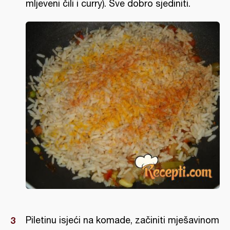
mljeveni čili i curry). Sve dobro sjediniti.
Piletinu isjeći na komade, začiniti mješavinom