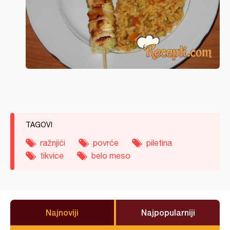
TAGOVI
ražnjići
povrće
piletina
tikvice
belo meso
Najnoviji
Najpopularniji