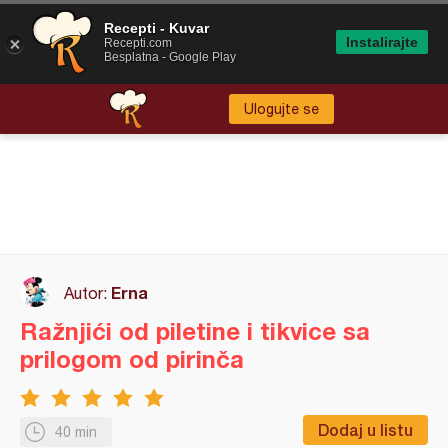
Recepti - Kuvar
Instalirajte
Recepti.com
Besplatna - Google Play
Ulogujte se
Erna
Autor:
Ražnjići od piletine i tikvice sa
prilogom od pirinča
Dodaj u listu
40 min