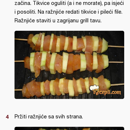
začina. Tikvice oguliti (a i ne morate), pa isjeći
i posoliti. Na ražnjiće redati tikvice i pileći file.
Ražnjiće staviti u zagrijanu grill tavu.
Pržiti ražnjiće sa svih strana.