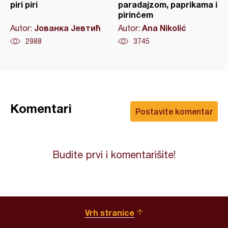
piri piri
paradajzom, paprikama i
pirinčem
Јованка Јевтић
Ana Nikolić
Autor:
Autor:
2988
3745
Komentari
Postavite komentar
Budite prvi i komentarišite!
Vrh stranice