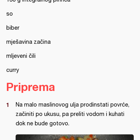
so
biber
mješavina začina
mljeveni čili
curry
Priprema
Na malo maslinovog ulja prodinstati povrće,
začiniti po ukusu, pa preliti vodom i kuhati
dok ne bude gotovo.