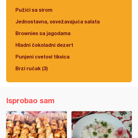
Pužići sa sirom
Jednostavna, osvežavajuća salata
Brownies sa jagodama
Hladni čokoladni dezert
Punjeni cvetovi tikvica
Brzi ručak (3)
Isprobao sam