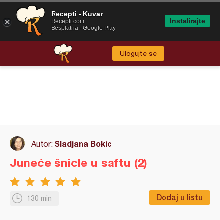
Recepti - Kuvar
Instalirajte
Recepti.com
Besplatna - Google Play
Ulogujte se
Sladjana Bokic
Autor:
Juneće šnicle u saftu (2)
Dodaj u listu
130 min