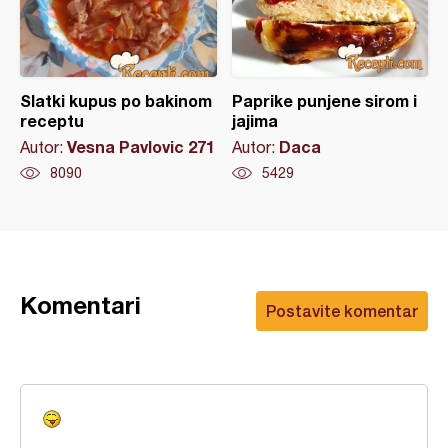
Slatki kupus po bakinom
Paprike punjene sirom i
receptu
jajima
Vesna Pavlovic 271
Daca
Autor:
Autor:
8090
5429
Komentari
Postavite komentar