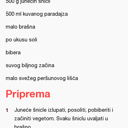
500 g junećih šnicli
500 ml kuvanog paradajza
malo brašna
po ukusu soli
bibera
suvog biljnog začina
malo svežeg peršunovog lišća
Priprema
Juneće šnicle izlupati, posoliti, pobiberiti i
začiniti vegetom. Svaku šniclu uvaljati u
brašno.