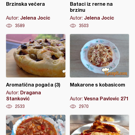
Brzinska večera
Bataci iz rerne na
brzinu
Jelena Jocic
Jelena Jocic
Autor:
Autor:
3589
3503
Aromatična pogača (3)
Makarone s kobasicom
Dragana
Autor:
Stanković
Vesna Pavlovic 271
Autor:
2533
2970