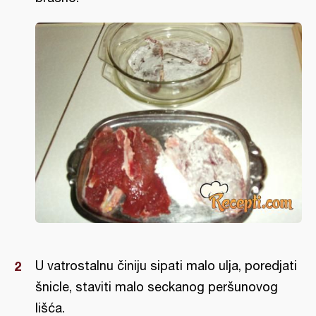
U vatrostalnu činiju sipati malo ulja, poredjati
šnicle, staviti malo seckanog peršunovog
lišća.