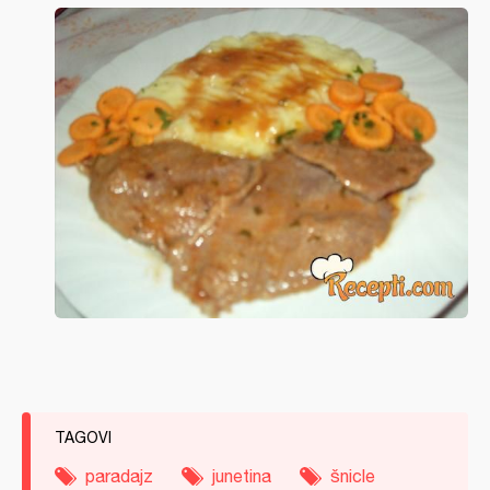
TAGOVI
paradajz
junetina
šnicle