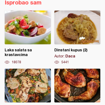
Isprobao sam
Laka salata sa
Dinstani kupus (2)
krastavcima
Daca
Autor:
18078
5441