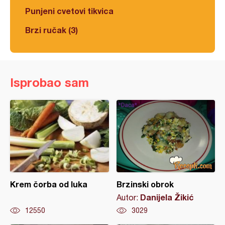
Punjeni cvetovi tikvica
Brzi ručak (3)
Isprobao sam
Krem čorba od luka
Brzinski obrok
Danijela Žikić
Autor:
12550
3029