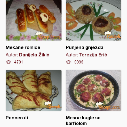
Mekane rolnice
Punjena gnjezda
Danijela Žikić
Terezija Erić
Autor:
Autor:
4701
3093
Panceroti
Mesne kugle sa
karfiolom