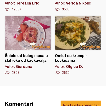
Terezija Erić
Verica Nikolić
Autor:
Autor:
12687
3500
Šnicle od belog mesa u
Omlet sa krompir
šlafroku od kačkavalja
kockicama
Gordana
Olgica D.
Autor:
Autor:
2897
2630
Komentari
Postavite komentar