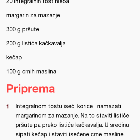
20 integralnih tost hleba
margarin za mazanje
300 g pršute
200 g listića kačkavalja
kečap
100 g crnih maslina
Priprema
Integralnom tostu iseći korice i namazati
margarinom za mazanje. Na to staviti listiće
pršute pa preko listiće kačkavalja. U sredinu
sipati kečap i staviti isečene crne masline.