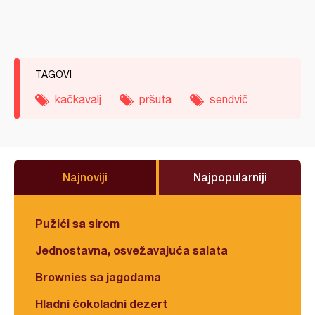
TAGOVI
kačkavalj
pršuta
sendvič
Najnoviji
Najpopularniji
Pužići sa sirom
Jednostavna, osvežavajuća salata
Brownies sa jagodama
Hladni čokoladni dezert