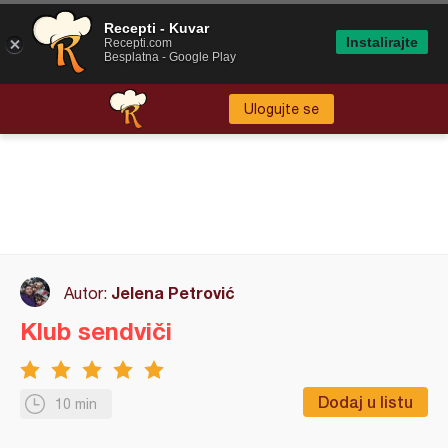
Recepti - Kuvar
Instalirajte
Recepti.com
Besplatna - Google Play
Ulogujte se
Jelena Petrović
Autor:
Klub sendviči
Dodaj u listu
10 min