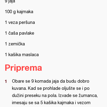
9 jaja
100 g kajmaka
1 veza peršuna
1 čaša pavlake
1 zemička
1 kašika maslaca
Priprema
Obare se 9 komada jaja da budu dobro
kuvana. Kad se prohlade oljušte se i po
dužini preseku na pola. Izvade se žumanca,
imesaju se sa 5 kašika kajmaka i vezom