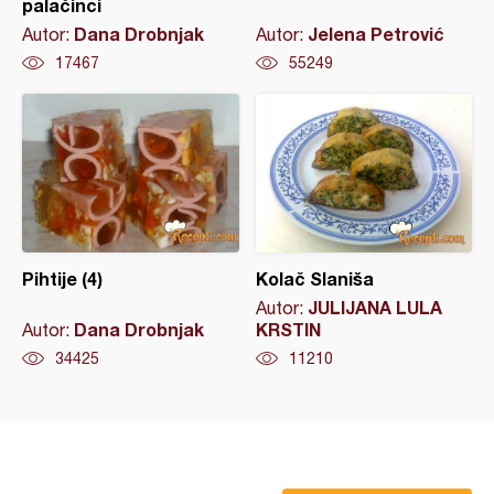
palačinci
Dana Drobnjak
Jelena Petrović
Autor:
Autor:
17467
55249
Pihtije (4)
Kolač Slaniša
JULIJANA LULA
Autor:
Dana Drobnjak
KRSTIN
Autor:
34425
11210