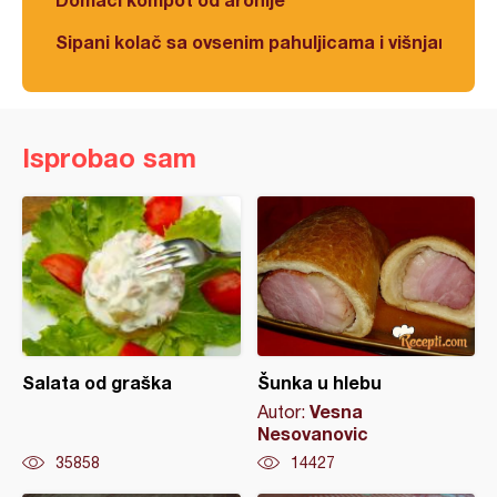
Sipani kolač sa ovsenim pahuljicama i višnjama
Isprobao sam
Salata od graška
Šunka u hlebu
Vesna
Autor:
Nesovanovic
35858
14427