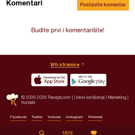
Komentari
Postavite komentar
Budite prvi i komentarišite!
Vrh stranice
© 2009-2026 Recepti.com |
Uslovi korišćenja
|
Marketing
|
Kontakt
Facebook
Twitter
Youtube
Instagram
Pinterest
Site by:
HALO