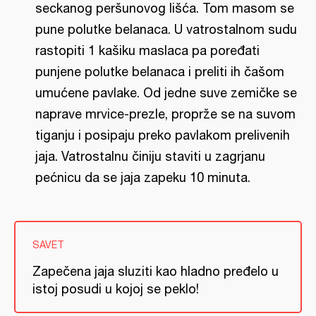
seckanog peršunovog lišća. Tom masom se
pune polutke belanaca. U vatrostalnom sudu
rastopiti 1 kašiku maslaca pa poređati
punjene polutke belanaca i preliti ih čašom
umućene pavlake. Od jedne suve zemičke se
naprave mrvice-prezle, proprže se na suvom
tiganju i posipaju preko pavlakom prelivenih
jaja. Vatrostalnu činiju staviti u zagrjanu
pećnicu da se jaja zapeku 10 minuta.
SAVET
Zapečena jaja sluziti kao hladno pređelo u
istoj posudi u kojoj se peklo!