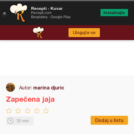
Recepti - Kuvar
Instalirajte
Recepti.com
Besplatna - Google Play
Ulogujte se
marina djuric
Autor:
Zapečena jaja
Dodaj u listu
30 min