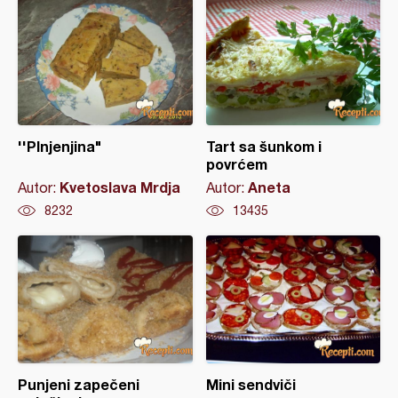
''Plnjenjina"
Tart sa šunkom i
povrćem
Kvetoslava Mrdja
Aneta
Autor:
Autor:
8232
13435
Punjeni zapečeni
Mini sendviči