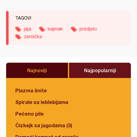
TAGOVI
jaja
kajmak
predjelo
zemičke
Najnoviji
Najpopularniji
Plazma šnite
Spirale sa leblebijama
Pečeno pile
Čizkejk sa jagodama (3)
Domaći kompot od aronije