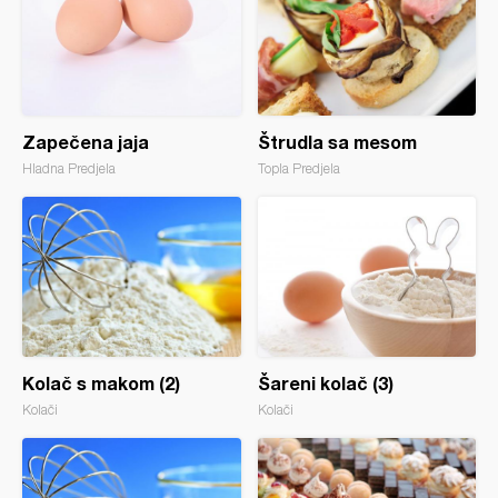
Zapečena jaja
Štrudla sa mesom
Hladna Predjela
Topla Predjela
Kolač s makom (2)
Šareni kolač (3)
Kolači
Kolači