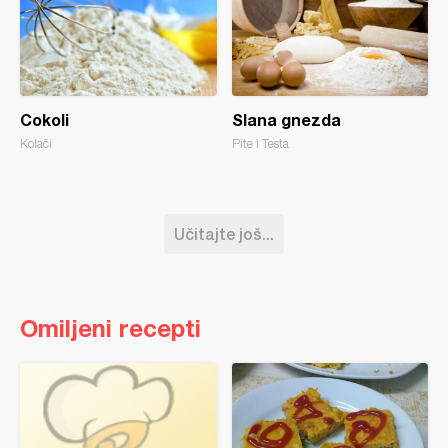
Cokoli
Slana gnezda
Kolači
Pite i Testa
Učitajte još...
Omiljeni recepti