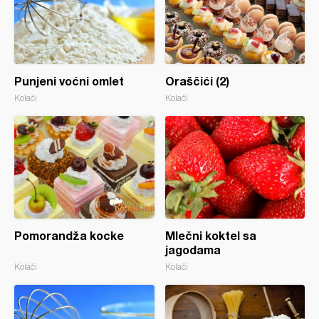
Punjeni voćni omlet
Oraščići (2)
Kolači
Kolači
Pomorandža kocke
Mlečni koktel sa
jagodama
Kolači
Kolači