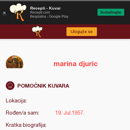
Recepti - Kuvar
Instalirajte
Recepti.com
Besplatna - Google Play
Ulogujte se
marina djuric
POMOĆNIK KUVARA
Lokacija:
Rođen/a sam:
19. Jul.1957.
Kratka biografija: