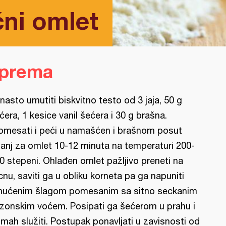
ćni omlet
iprema
nasto umutiti biskvitno testo od 3 jaja, 50 g
ćera, 1 kesice vanil šećera i 30 g brašna.
omesati i peći u namašćen i brašnom posut
ganj za omlet 10-12 minuta na temperaturi 200-
0 stepeni. Ohlađen omlet pažljivo preneti na
cnu, saviti ga u obliku korneta pa ga napuniti
ućenim šlagom pomesanim sa sitno seckanim
zonskim voćem. Posipati ga šećerom u prahu i
mah služiti. Postupak ponavljati u zavisnosti od