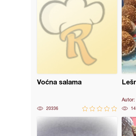
Voćna salama
Lešn
Autor:
20336
14
o zadovoljstvo u čaši