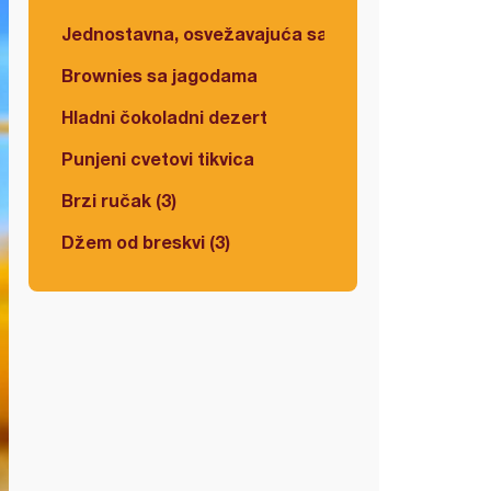
Jednostavna, osvežavajuća salata
Brownies sa jagodama
Hladni čokoladni dezert
Punjeni cvetovi tikvica
Brzi ručak (3)
Džem od breskvi (3)