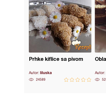
Prhke kiflice sa pivom
Obla
liluska
Autor:
Autor:
24589
52