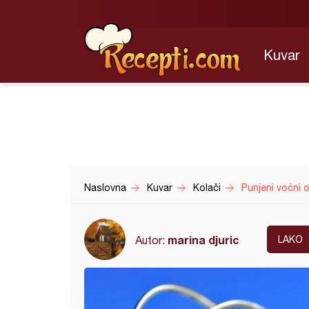
Kuvar
Naslovna
Kuvar
Kolači
Punjeni voćni 
marina djuric
Autor:
LAKO