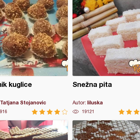
ik kuglice
Snežna pita
Tatjana Stojanovic
liluska
Autor:
916
19121