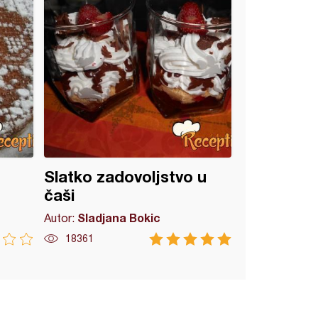
Slatko zadovoljstvo u
čaši
Sladjana Bokic
Autor:
18361