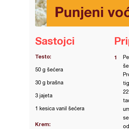
Punjeni vo
Sastojci
Pr
Testo:
Pe
še
50 g šećera
Pr
30 g brašna
ti
22
3 jajeta
ta
1 kesica vanil šećera
um
se
Krem:
od