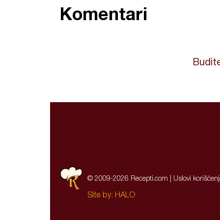
Komentari
Budite
© 2009-2026 Recepti.com |
Uslovi korišćen
Site by:
HALO