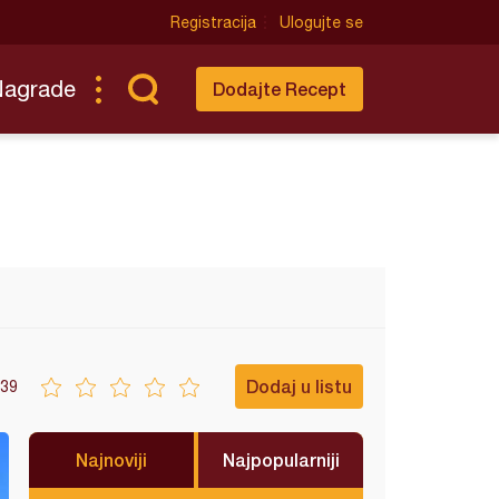
Registracija
Ulogujte se
Nagrade
Dodajte Recept
Dodaj u listu
39
Najnoviji
Najpopularniji