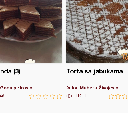
nda (3)
Torta sa jabukama
Goca petrovic
Mubera Živojević
Autor:
46
11911