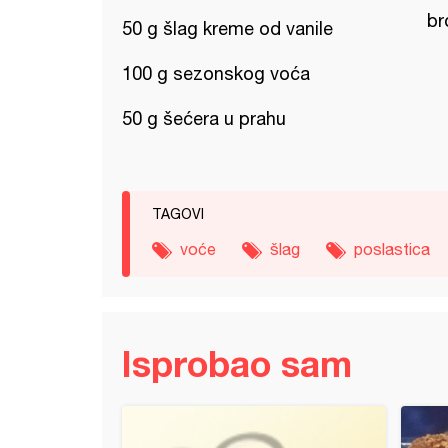
br
50 g šlag kreme od vanile
100 g sezonskog voća
50 g šećera u prahu
TAGOVI
voće
šlag
poslastica
Isprobao sam
i novogodišnji keksići