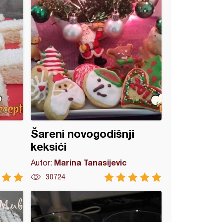
Šareni novogodišnji
keksići
Marina Tanasijevic
Autor:
30724