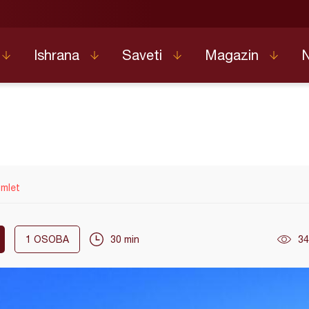
Ishrana
Saveti
Magazin
omlet
1
OSOBA
30 min
34