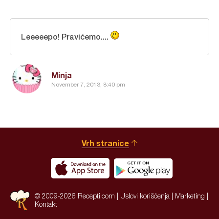
Leeeeepo! Pravićemo....
Minja
November 7, 2013, 8:40 pm
Vrh stranice
© 2009-2026 Recepti.com |
Uslovi korišćenja
|
Marketing
|
Kontakt