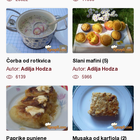
Čorba od rotkvica
Slani mafini (5)
Adilja Hodza
Adilja Hodza
Autor:
Autor:
6139
5966
Paprike punjene
Musaka od karfiola (2)