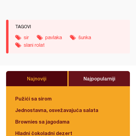
TAGOVI
sir
pavlaka
šunka
slani rolat
Najnoviji
Najpopularniji
Pužići sa sirom
Jednostavna, osvežavajuća salata
Brownies sa jagodama
Hladni čokoladni dezert