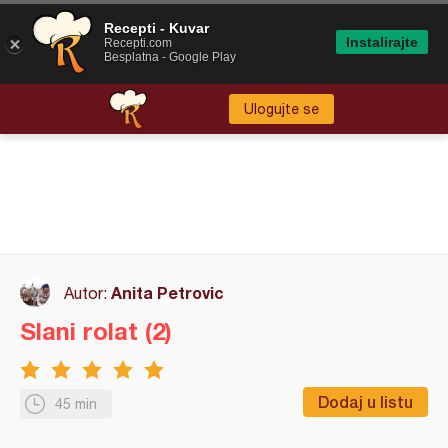
Recepti - Kuvar
Instalirajte
Recepti.com
Besplatna - Google Play
Ulogujte se
Anita Petrovic
Autor:
Slani rolat (2)
Dodaj u listu
45 min