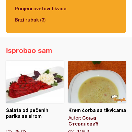
Punjeni cvetovi tikvica
Brzi ručak (3)
Isprobao sam
Salata od pečenih
Krem čorba sa tikvicama
parika sa sirom
Соња
Autor:
Стевановић
28022
11903