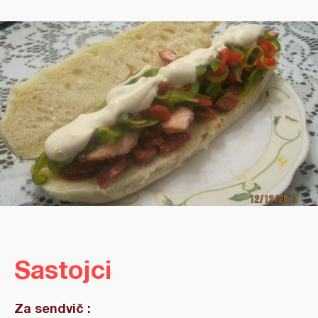
Sastojci
Za sendvič :