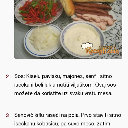
Sos: Kiselu pavlaku, majonez, senf i sitno
iseckani beli luk umutiti viljuškom. Ovaj sos
možete da koristite uz svaku vrstu mesa.
Sendvič kiflu raseći na pola. Prvo staviti sitno
iseckanu kobasicu, pa suvo meso, zatim