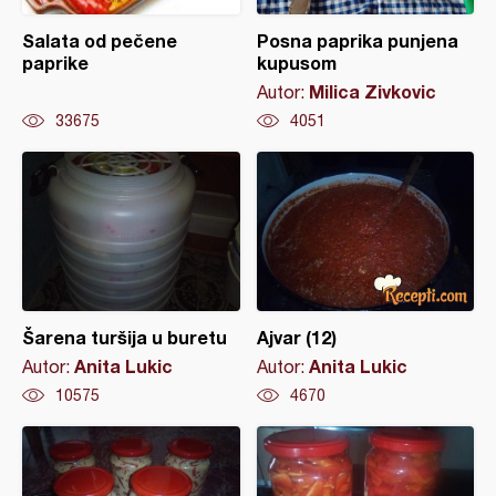
Salata od pečene
Posna paprika punjena
paprike
kupusom
Milica Zivkovic
Autor:
33675
4051
Šarena turšija u buretu
Ajvar (12)
Anita Lukic
Anita Lukic
Autor:
Autor:
10575
4670