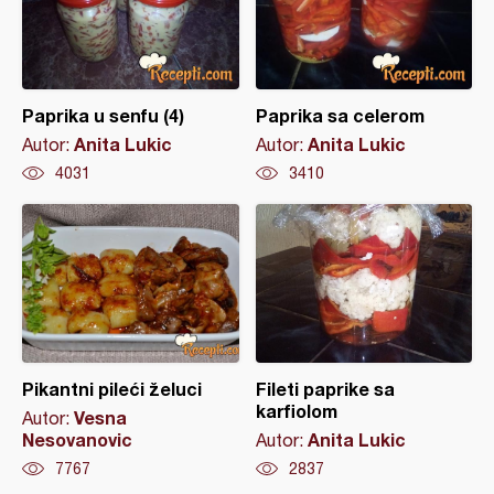
Paprika u senfu (4)
Paprika sa celerom
Anita Lukic
Anita Lukic
Autor:
Autor:
4031
3410
Pikantni pileći želuci
Fileti paprike sa
karfiolom
Vesna
Autor:
Nesovanovic
Anita Lukic
Autor:
7767
2837