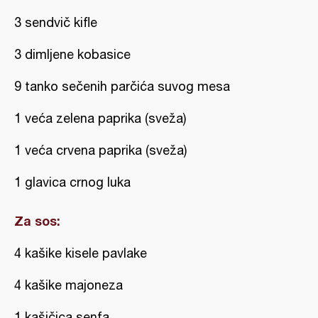
3 sendvič kifle
3 dimljene kobasice
9 tanko sečenih parčića suvog mesa
1 veća zelena paprika (sveža)
1 veća crvena paprika (sveža)
1 glavica crnog luka
Za sos:
4 kašike kisele pavlake
4 kašike majoneza
1 kašičica senfa