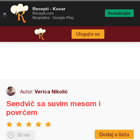
Recepti - Kuvar
Instalirajte
Recepti.com
Besplatna - Google Play
Ulogujte se
Verica Nikolić
Autor:
Sendvič sa suvim mesom i
povrćem
Dodaj u listu
30 min