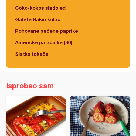
Čoko-kokos sladoled
Galete Bakin kolač
Pohovane pečene paprike
Americke palačinke (30)
Slatka fokača
Isprobao sam