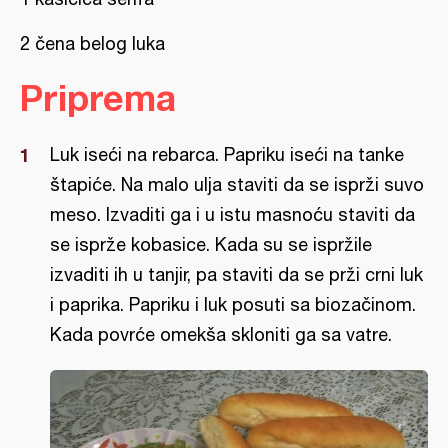
2 čena belog luka
Priprema
Luk iseći na rebarca. Papriku iseći na tanke
štapiće. Na malo ulja staviti da se isprži suvo
meso. Izvaditi ga i u istu masnoću staviti da
se isprže kobasice. Kada su se ispržile
izvaditi ih u tanjir, pa staviti da se prži crni luk
i paprika. Papriku i luk posuti sa biozačinom.
Kada povrće omekša skloniti ga sa vatre.