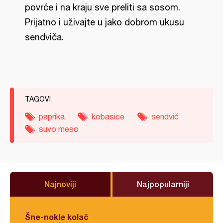
povrće i na kraju sve preliti sa sosom.
Prijatno i uživajte u jako dobrom ukusu
sendviča.
TAGOVI
paprika
kobasice
sendvič
suvo meso
Najnoviji
Najpopularniji
Šne-nokle kolač