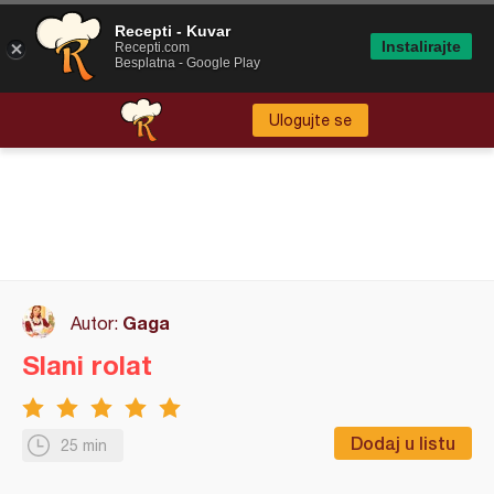
Recepti - Kuvar
Instalirajte
Recepti.com
Besplatna - Google Play
Ulogujte se
Gaga
Autor:
Slani rolat
Dodaj u listu
25 min