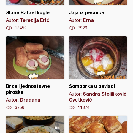
Slane Rafael kugle
Jaja iz pećnice
Terezija Erić
Erna
Autor:
Autor:
13459
7929
Brze i jednostavne
Somborka u pavlaci
piroške
Sandra Stojiljković
Autor:
Dragana
Cvetković
Autor:
3756
11374