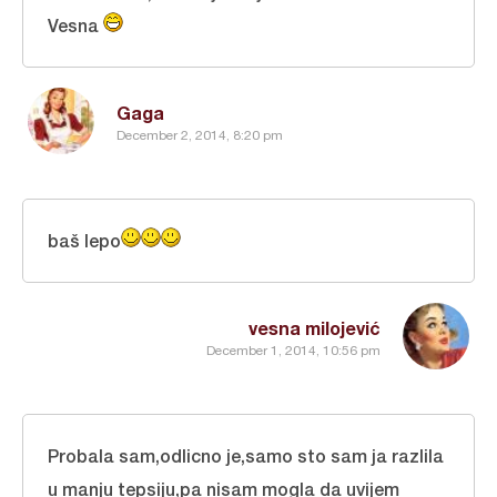
Vesna
Gaga
December 2, 2014, 8:20 pm
baš lepo
vesna milojević
December 1, 2014, 10:56 pm
Probala sam,odlicno je,samo sto sam ja razlila
u manju tepsiju,pa nisam mogla da uvijem