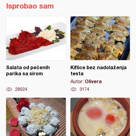
Isprobao sam
Salata od pečenih
Kiflice bez nadolaženja
parika sa sirom
testa
Olivera
Autor:
28024
3174