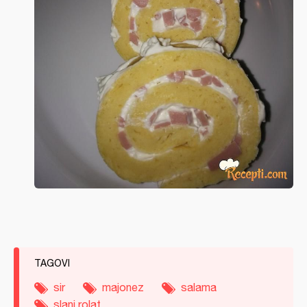
TAGOVI
sir
majonez
salama
slani rolat