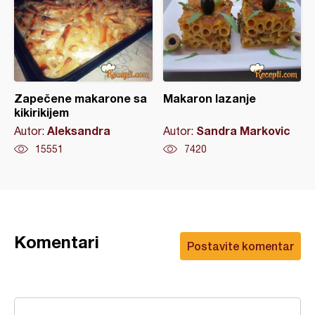
Zapečene makarone sa
Makaron lazanje
kikirikijem
Aleksandra
Sandra Markovic
Autor:
Autor:
15551
7420
Komentari
Postavite komentar