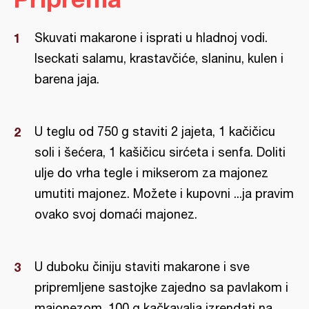
Skuvati makarone i isprati u hladnoj vodi.
Iseckati salamu, krastavčiće, slaninu, kulen i
barena jaja.
U teglu od 750 g staviti 2 jajeta, 1 kačičicu
soli i šećera, 1 kašičicu sirćeta i senfa. Doliti
ulje do vrha tegle i mikserom za majonez
umutiti majonez. Možete i kupovni ...ja pravim
ovako svoj domaći majonez.
U duboku činiju staviti makarone i sve
pripremljene sastojke zajedno sa pavlakom i
majonezom. 100 g kačkavalja izrendati na