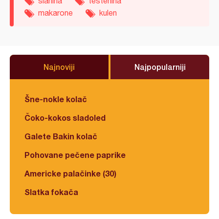
slanina
testenina
makarone
kulen
Najnoviji
Najpopularniji
Šne-nokle kolač
Čoko-kokos sladoled
Galete Bakin kolač
Pohovane pečene paprike
Americke palačinke (30)
Slatka fokača