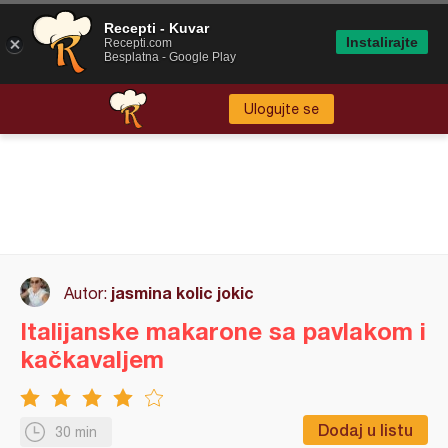
Recepti - Kuvar
Instalirajte
Recepti.com
Besplatna - Google Play
Ulogujte se
jasmina kolic jokic
Autor:
Italijanske makarone sa pavlakom i
kačkavaljem
Dodaj u listu
30 min