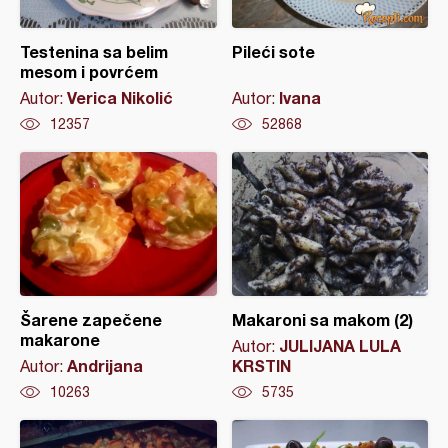
Testenina sa belim
Pileći sote
mesom i povrćem
Verica Nikolić
Ivana
Autor:
Autor:
12357
52868
Šarene zapečene
Makaroni sa makom (2)
makarone
JULIJANA LULA
Autor:
Andrijana
KRSTIN
Autor:
10263
5735