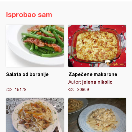
Isprobao sam
Salata od boranije
Zapečene makarone
jelena nikolic
Autor:
15178
30809