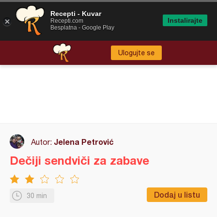
Recepti - Kuvar
Instalirajte
Recepti.com
Besplatna - Google Play
Ulogujte se
Jelena Petrović
Autor:
Dečiji sendviči za zabave
Dodaj u listu
30 min