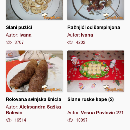
Slani pužići
Ražnjići od šampinjona
Ivana
Ivana
Autor:
Autor:
3707
4202
Rolovana svinjska šnicla
Slane ruske kape (2)
Aleksandra Saška
Autor:
Ralević
Vesna Pavlovic 271
Autor:
16514
10097