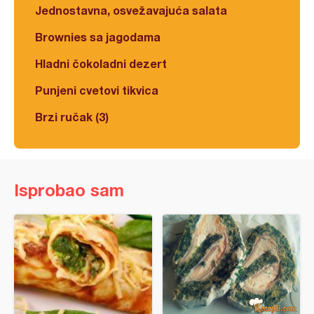
Jednostavna, osvežavajuća salata
Brownies sa jagodama
Hladni čokoladni dezert
Punjeni cvetovi tikvica
Brzi ručak (3)
Isprobao sam