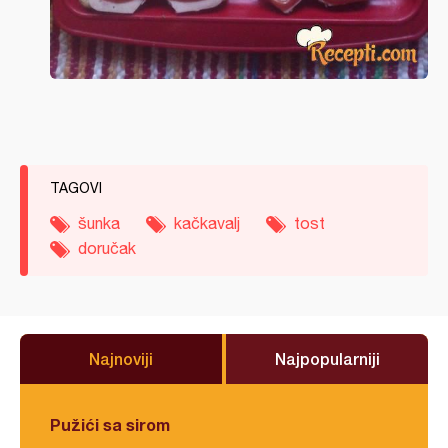
TAGOVI
šunka
kačkavalj
tost
doručak
Najnoviji
Najpopularniji
Pužići sa sirom