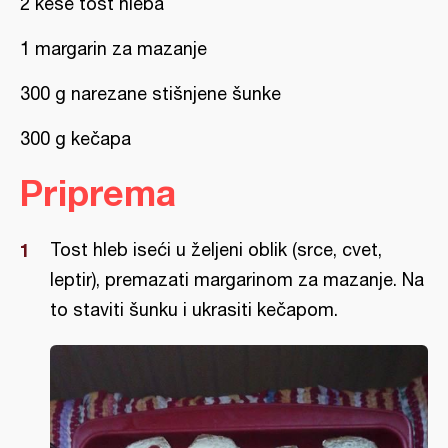
2 kese tost hleba
1 margarin za mazanje
300 g narezane stišnjene šunke
300 g kečapa
Priprema
Tost hleb iseći u željeni oblik (srce, cvet,
leptir), premazati margarinom za mazanje. Na
to staviti šunku i ukrasiti kečapom.