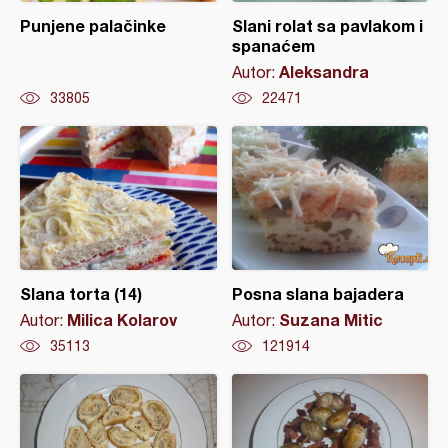
Punjene palačinke
Slani rolat sa pavlakom i
spanaćem
Aleksandra
Autor:
33805
22471
Slana torta (14)
Posna slana bajadera
Milica Kolarov
Suzana Mitic
Autor:
Autor:
35113
121914