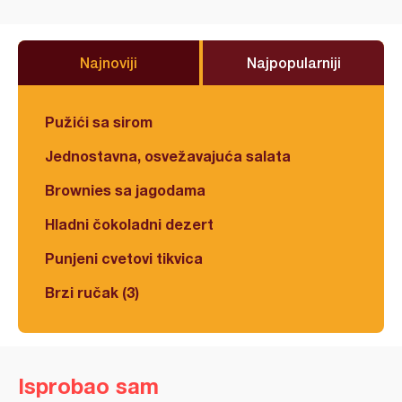
Najnoviji
Najpopularniji
Pužići sa sirom
Jednostavna, osvežavajuća salata
Brownies sa jagodama
Hladni čokoladni dezert
Punjeni cvetovi tikvica
Brzi ručak (3)
Isprobao sam