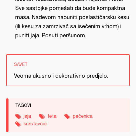
Sve sastojke pomešati da bude kompaktna
masa. Nadevom napuniti poslastičarsku kesu
(ili kesu za zamrzivač sa isečenim vrhom) i
puniti jaja. Posuti peršunom.
SAVET
Veoma ukusno i dekorativno predjelo.
TAGOVI
jaja
feta
pečenica
krastavčići