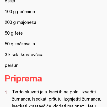
8 jaja
100 g pečenice
200 g majoneza
50 g fete
50 g kačkavalja
3 kisela krastavčića
peršun
Priprema
Tvrdo skuvati jaja. Iseći ih na pola i izvaditi
žumanca. Iseckati pršutu, izgnjetiti žumanca,
iseckati krastavčiće, dodati majonez i fetu.