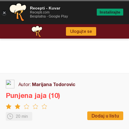
Recepti - Kuvar
Instalirajte
Recepti.com
Besplatna - Google Play
Ulogujte se
Marijana Todorovic
Autor:
Punjena jaja (10)
Dodaj u listu
20 min