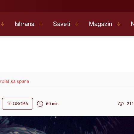
Ishrana
Saveti
Magazin
 rolat sa spana
10
OSOBA
60 min
211