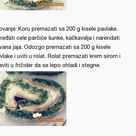
lovanje: Koru premazati sa 200 g kisele pavlake.
ređati cele parčiće šunke, kačkavalja i narendati
vana jaja. Odozgo premazati sa 200 g kisele
vlake i uviti u rolat. Rolat premazati krem sirom i
aviti u frižider da se lepo ohladi i stegne.