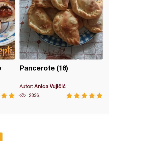
e
Pancerote (16)
Anica Vujičić
Autor:
2336