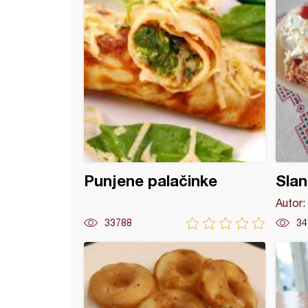
Punjene palačinke
Slan
Autor:
33788
34
rote (16)