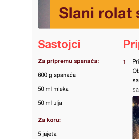
Slani rolat
Sastojci
Pr
Za pripremu spanaća:
Pr
Ob
600 g spanaća
sa
50 ml mleka
sa
50 ml ulja
Za koru:
5 jajeta