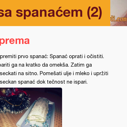
 sa spanaćem (2)
iprema
ipremiti prvo spanać: Spanać oprati i očistiti.
ariti ga na kratko da omekša. Zatim ga
seckati na sitno. Pomešati ulje i mleko i upržiti
seckan spanać dok tečnost ne ispari.