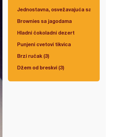
Jednostavna, osvežavajuća salata
Brownies sa jagodama
Hladni čokoladni dezert
Punjeni cvetovi tikvica
Brzi ručak (3)
Džem od breskvi (3)