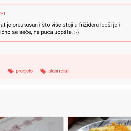
VET
at je preukusan i što više stoji u frižideru lepši je i
ično se seče, ne puca uopšte. :-)
ć
predjelo
slani rolat