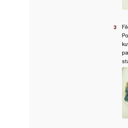
Fi
Po
ku
pa
st