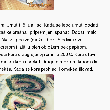
ra: Umutiti 5 jaja i so. Kada se lepo umuti dodati
kašike brašna i pripremljeni spanać. Dodati malo
aška za pecivo (može i bez). Sjediniti sve
kserom i izliti u pleh obložem pek papirom.
peći koru u zagrejanoj rerni na 200 C. Koru staviti
 mokru krpu i prekriti drugom mokrom krpom da
ekša. Kada se kora prohladi i omekša filovati.