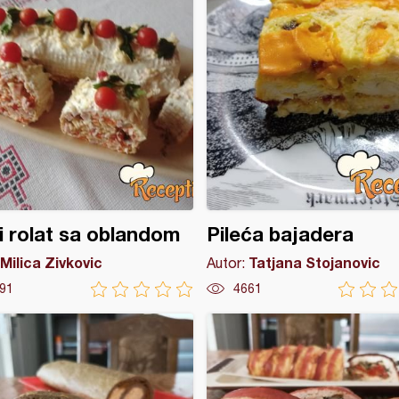
i rolat sa oblandom
Pileća bajadera
Milica Zivkovic
Tatjana Stojanovic
Autor:
91
4661