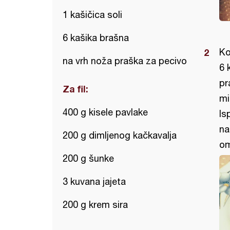
1 kašičica soli
6 kašika brašna
Ko
na vrh noža praška za pecivo
6 
pr
Za fil:
mi
400 g kisele pavlake
Is
na
200 g dimljenog kačkavalja
om
200 g šunke
3 kuvana jajeta
200 g krem sira