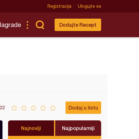
Registracija
Ulogujte se
Nagrade
Dodajte Recept
Dodaj u listu
22
Najnoviji
Najpopularniji