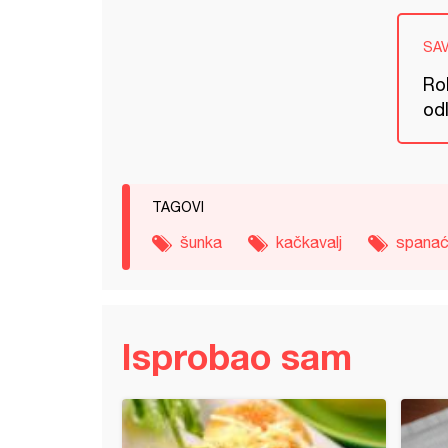
SA
Rol
odl
TAGOVI
šunka
kačkavalj
spana
Isprobao sam
 harmonika