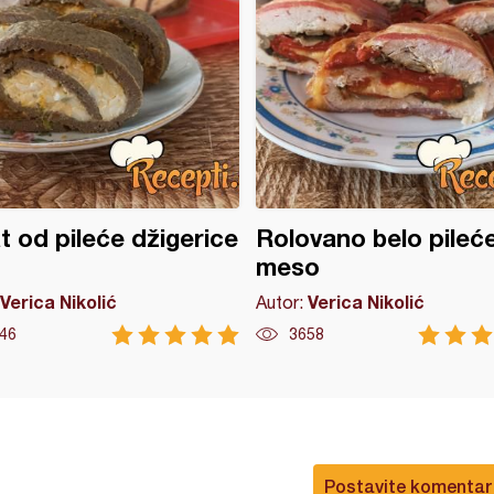
t od pileće džigerice
Rolovano belo pileć
meso
Verica Nikolić
Verica Nikolić
Autor:
46
3658
Postavite komentar