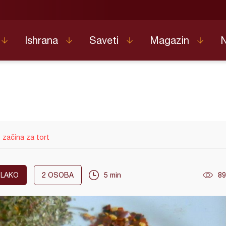
Ishrana
Saveti
Magazin
 začina za tort
LAKO
2
OSOBA
5 min
89