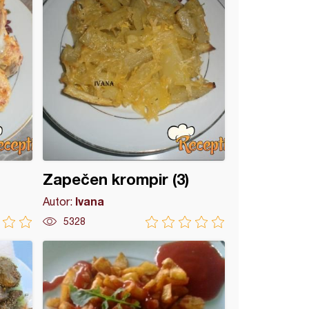
Zapečen krompir (3)
Ivana
Autor:
5328