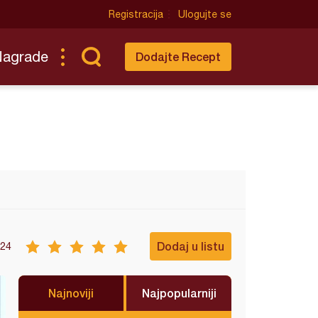
Registracija
Ulogujte se
Nagrade
Dodajte Recept
Dodaj u listu
24
Najnoviji
Najpopularniji