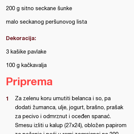
200 g sitno seckane šunke
malo seckanog peršunovog lista
Dekoracija:
3 kašike pavlake
100 g kačkavalja
Priprema
Za zelenu koru umutiti belanca i so, pa
dodati žumanca, ulje, jogurt, brašno, prašak
za pecivo i odmrznut i oceđen spanać.
Smesu izliti u kalup (27x24), obložen papirom