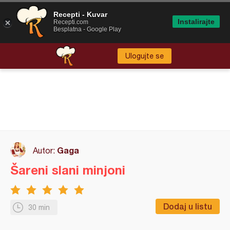
Recepti - Kuvar
Instalirajte
Recepti.com
Besplatna - Google Play
Ulogujte se
Gaga
Autor:
Šareni slani minjoni
Dodaj u listu
30 min