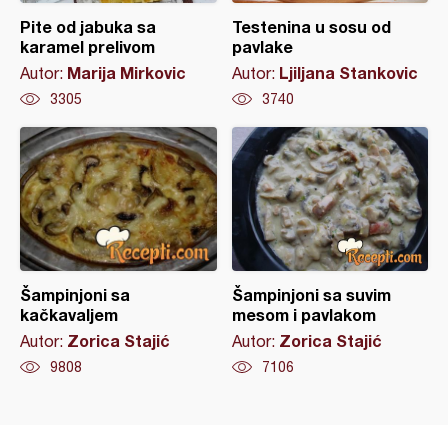
Pite od jabuka sa
Testenina u sosu od
karamel prelivom
pavlake
Marija Mirkovic
Ljiljana Stankovic
Autor:
Autor:
3305
3740
Šampinjoni sa
Šampinjoni sa suvim
kačkavaljem
mesom i pavlakom
Zorica Stajić
Zorica Stajić
Autor:
Autor:
9808
7106