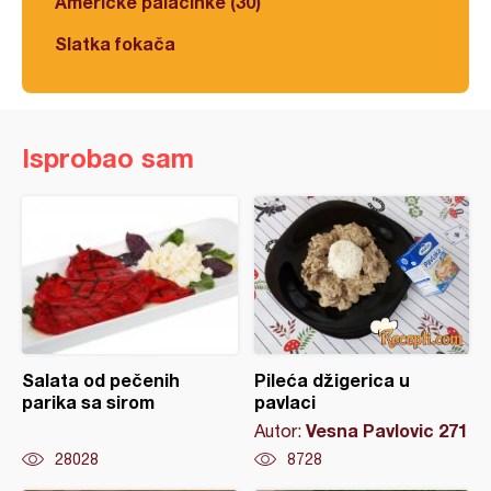
Americke palačinke (30)
Slatka fokača
Isprobao sam
Salata od pečenih
Pileća džigerica u
parika sa sirom
pavlaci
Vesna Pavlovic 271
Autor:
28028
8728