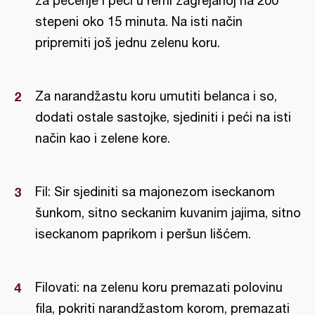
za pečenje i peći u rerni zagrejanoj na 200
stepeni oko 15 minuta. Na isti način
pripremiti još jednu zelenu koru.
Za narandžastu koru umutiti belanca i so,
dodati ostale sastojke, sjediniti i peći na isti
način kao i zelene kore.
Fil: Sir sjediniti sa majonezom iseckanom
šunkom, sitno seckanim kuvanim jajima, sitno
iseckanom paprikom i peršun lišćem.
Filovati: na zelenu koru premazati polovinu
fila, pokriti narandžastom korom, premazati