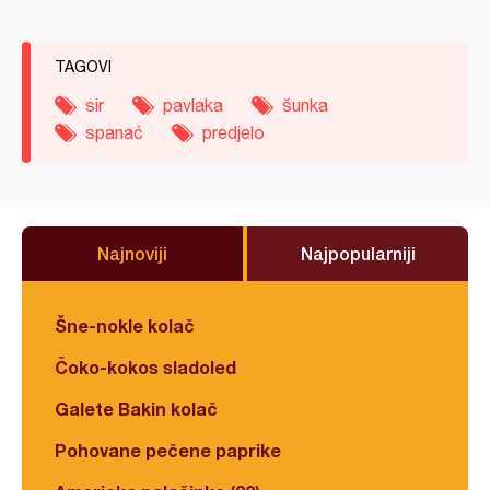
TAGOVI
sir
pavlaka
šunka
spanać
predjelo
Najnoviji
Najpopularniji
Šne-nokle kolač
Čoko-kokos sladoled
Galete Bakin kolač
Pohovane pečene paprike