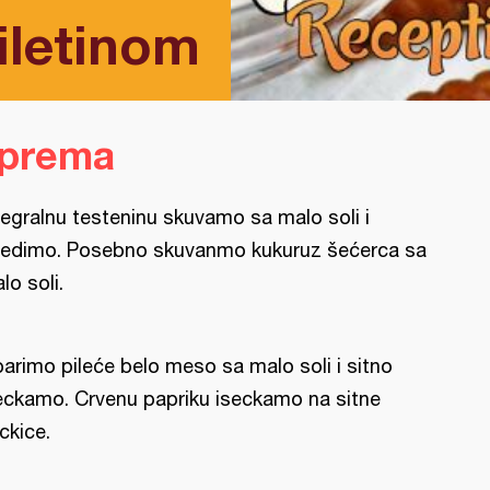
iletinom
iprema
tegralnu testeninu skuvamo sa malo soli i
edimo. Posebno skuvanmo kukuruz šećerca sa
lo soli.
arimo pileće belo meso sa malo soli i sitno
eckamo. Crvenu papriku iseckamo na sitne
ckice.