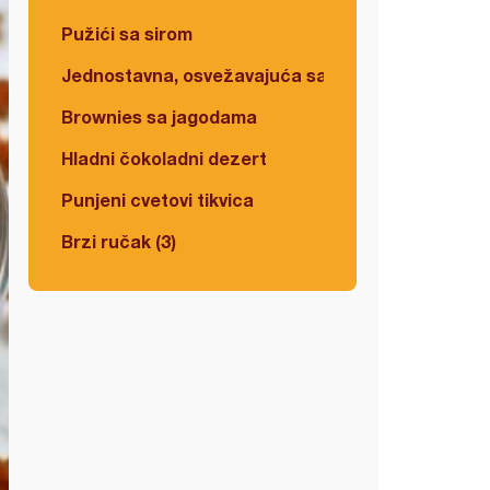
Pužići sa sirom
Jednostavna, osvežavajuća salata
Brownies sa jagodama
Hladni čokoladni dezert
Punjeni cvetovi tikvica
Brzi ručak (3)