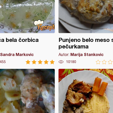
ća bela čorbica
Punjeno belo meso 
pečurkama
Sandra Markovic
Marija Stankovic
Autor:
455
10180