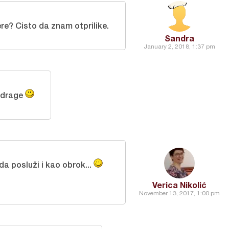
re? Cisto da znam otprilike.
Sandra
January 2, 2018, 1:37 pm
 drage
da posluži i kao obrok...
Verica Nikolić
November 13, 2017, 1:00 pm