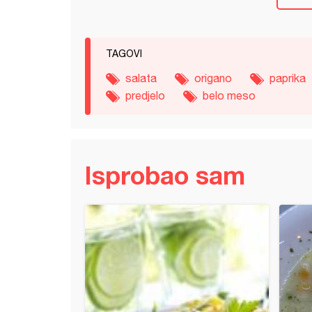
TAGOVI
salata
origano
paprika
predjelo
belo meso
Isprobao sam
čorba (5)