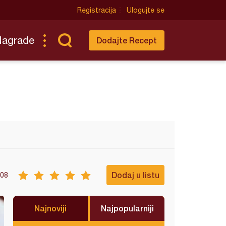
Registracija
Ulogujte se
Nagrade
Dodajte Recept
Dodaj u listu
08
Najnoviji
Najpopularniji