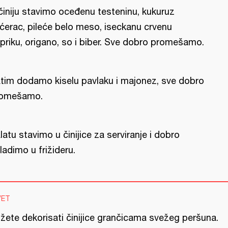
činiju stavimo oceđenu testeninu, kukuruz
ćerac, pileće belo meso, iseckanu crvenu
priku, origano, so i biber. Sve dobro promešamo.
tim dodamo kiselu pavlaku i majonez, sve dobro
omešamo.
latu stavimo u činijice za serviranje i dobro
ladimo u frižideru.
VET
žete dekorisati činijice grančicama svežeg peršuna.