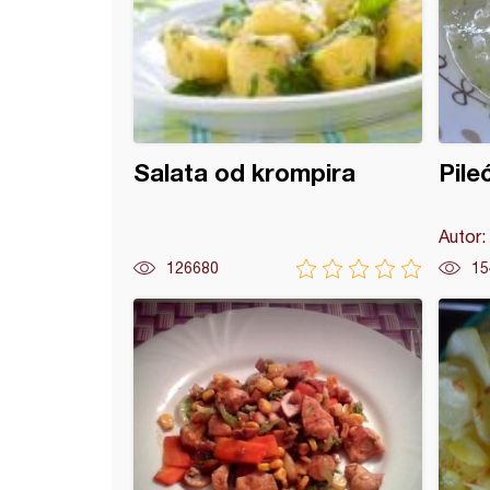
Salata od krompira
Pile
Autor:
126680
15
a sa susamom (2)