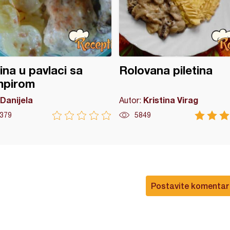
tina u pavlaci sa
Rolovana piletina
mpirom
Danijela
Kristina Virag
Autor:
379
5849
Postavite komentar