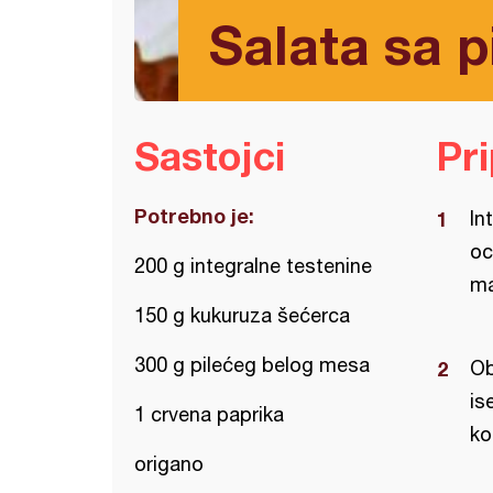
Salata sa p
Sastojci
Pr
Potrebno je:
In
oc
200 g integralne testenine
ma
150 g kukuruza šećerca
300 g pilećeg belog mesa
Ob
is
1 crvena paprika
ko
origano