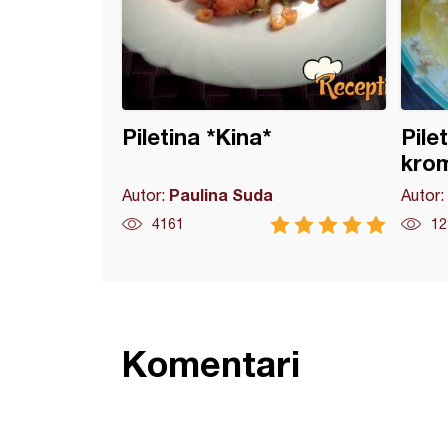
Piletina *Kina*
Pile
kro
Paulina Suda
Autor:
Autor:
4161
12
Komentari