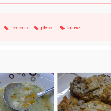
testenina
piletina
kukuruz