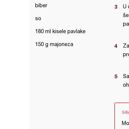
biber
U 
še
so
pa
180 ml kisele pavlake
150 g majoneza
Za
pr
Sa
oh
SA
Mo