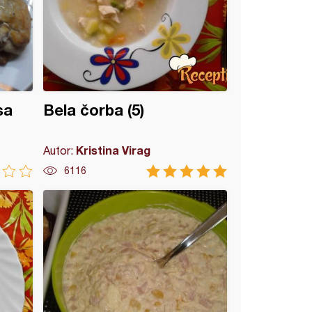
sa
Bela čorba (5)
Kristina Virag
Autor:
6116