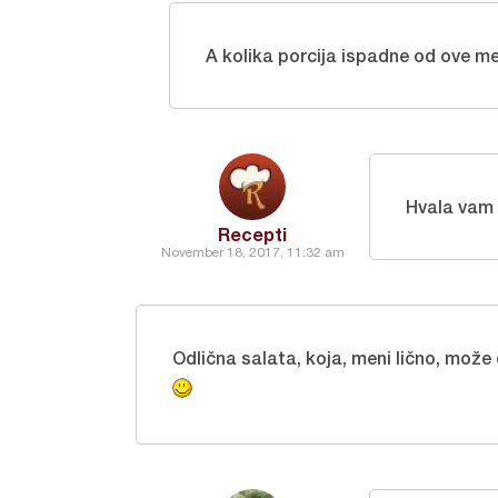
A kolika porcija ispadne od ove me
Hvala vam
Recepti
November 18, 2017, 11:32 am
Odlična salata, koja, meni lično, može 