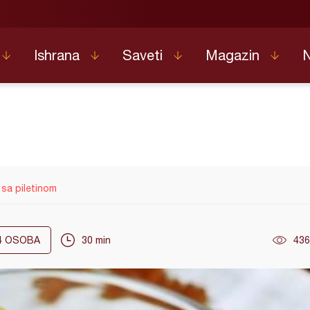
Ishrana
Saveti
Magazin
 sa piletinom
4
OSOBA
30 min
436