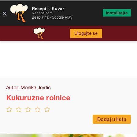
Recepti - Kuvar
Instalirajte
Recepti.com
Besplatna - Google Play
Ulogujte se
Autor: Monika Jevtić
Kukuruzne rolnice
Dodaj u listu