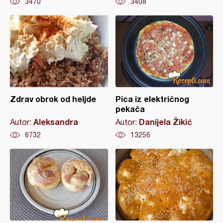
3470
3408
Zdrav obrok od heljde
Pica iz električnog
pekača
Aleksandra
Danijela Žikić
Autor:
Autor:
6732
13256