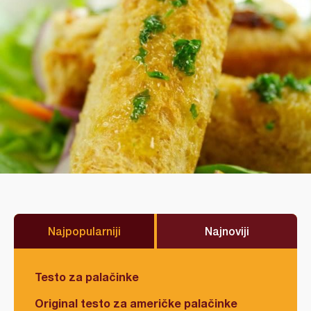
Najpopularniji
Najnoviji
Testo za palačinke
Original testo za američke palačinke