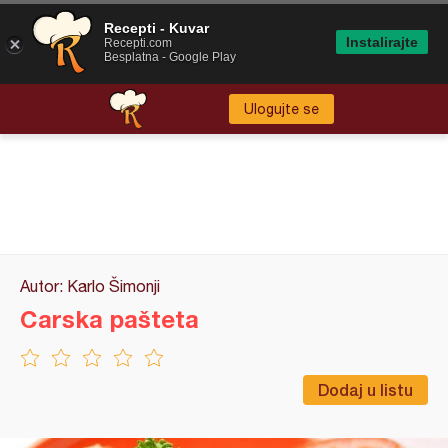
Recepti - Kuvar
Instalirajte
Recepti.com
Besplatna - Google Play
Ulogujte se
Autor: Karlo Šimonji
Carska pašteta
Dodaj u listu