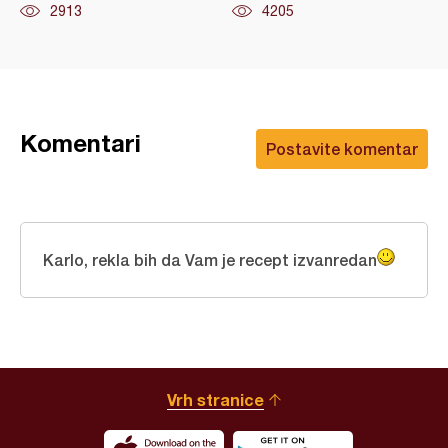
2913
4205
Komentari
Postavite komentar
Karlo, rekla bih da Vam je recept izvanredan
Vrh stranice