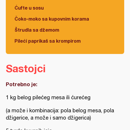
Ćufte u sosu
Čoko-moko sa kupovnim korama
Štrudla sa džemom
Pileći paprikaš sa krompirom
Sastojci
Potrebno je:
1 kg belog pilećeg mesa ili ćurećeg
(a može i kombinacija: pola belog mesa, pola
džigerice, a može i samo džigerica)