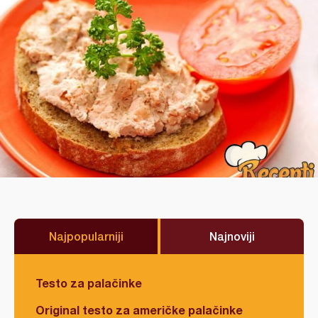
Najpopularniji
Najnoviji
Testo za palačinke
Original testo za američke palačinke