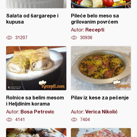
Salata od šargarepe i
Pileće belo meso sa
kupusa
grilovanim povrćem
Recepti
Autor:
31207
30936
Rolnice sa belim mesom
Pilav iz kese za pečenje
i Heljdinim korama
Bosa Petrovic
Verica Nikolić
Autor:
Autor:
4141
7404