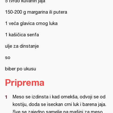
5 tvrdo kuvanih jaja
150-200 g margarina ili putera
1 veća glavica crnog luka
1 kašičica senfa
ulje za dinstanje
so
biber po ukusu
Priprema
Meso se izdinsta i kad omekša, odvoji se od
kostiju, doda se iseckan crni luk i barena jaja.
Sve se zajedno samelje na mašini za meso,