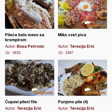
Pileće belo meso sa
Miks cvet pica
krompirom
Bosa Petrovic
Terezija Erić
Autor:
Autor:
3633
2687
Čupavi pileći file
Punjeno pile (4)
Terezija Erić
Terezija Erić
Autor:
Autor: