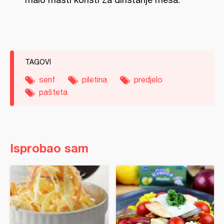
TAGOVI
senf
piletina
predjelo
pašteta
Isprobao sam