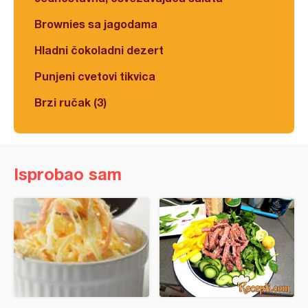
Brownies sa jagodama
Hladni čokoladni dezert
Punjeni cvetovi tikvica
Brzi ručak (3)
Isprobao sam