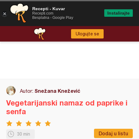
Recepti - Kuvar
Instalirajte
Recepti.com
Besplatna - Google Play
Ulogujte se
Snežana Knežević
Autor:
Vegetarijanski namaz od paprike i
senfa
Dodaj u listu
30 min