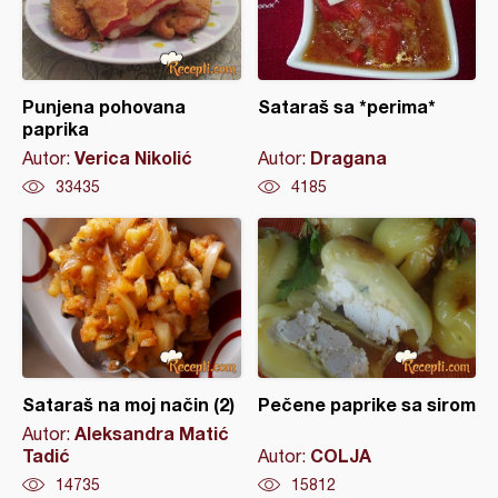
Punjena pohovana
Sataraš sa *perima*
paprika
Verica Nikolić
Dragana
Autor:
Autor:
33435
4185
Sataraš na moj način (2)
Pečene paprike sa sirom
Aleksandra Matić
Autor:
Tadić
COLJA
Autor:
14735
15812