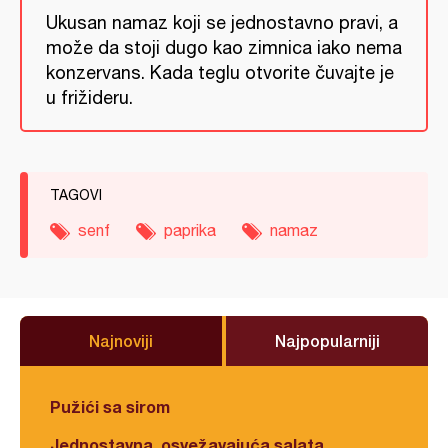
Ukusan namaz koji se jednostavno pravi, a
može da stoji dugo kao zimnica iako nema
konzervans. Kada teglu otvorite čuvajte je
u frižideru.
TAGOVI
senf
paprika
namaz
Najnoviji
Najpopularniji
Pužići sa sirom
Jednostavna, osvežavajuća salata