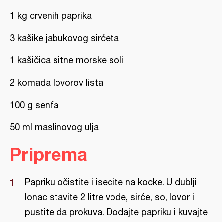
1 kg crvenih paprika
3 kašike jabukovog sirćeta
1 kašičica sitne morske soli
2 komada lovorov lista
100 g senfa
50 ml maslinovog ulja
Priprema
Papriku očistite i isecite na kocke. U dublji
lonac stavite 2 litre vode, sirće, so, lovor i
pustite da prokuva. Dodajte papriku i kuvajte