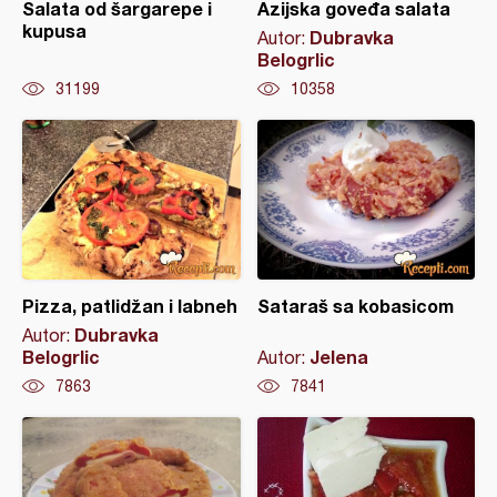
Salata od šargarepe i
Azijska goveđa salata
kupusa
Dubravka
Autor:
Belogrlic
31199
10358
Pizza, patlidžan i labneh
Sataraš sa kobasicom
Dubravka
Autor:
Belogrlic
Jelena
Autor:
7863
7841