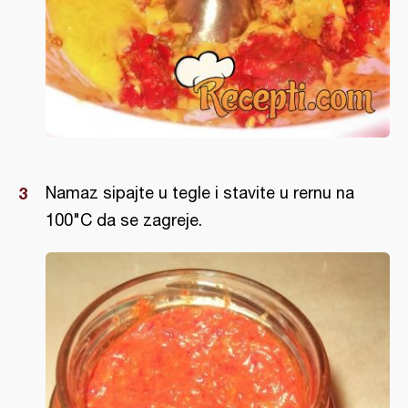
Namaz sipajte u tegle i stavite u rernu na
100"C da se zagreje.