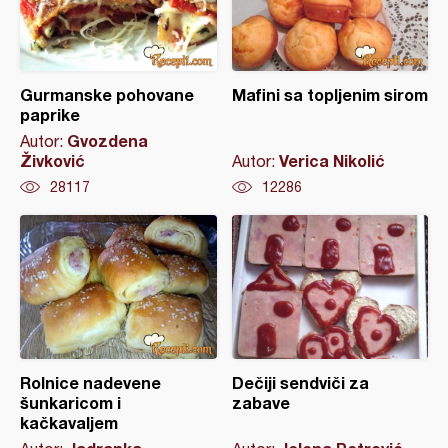
Gurmanske pohovane
Mafini sa topljenim sirom
paprike
Gvozdena
Autor:
Živković
Verica Nikolić
Autor:
28117
12286
Rolnice nadevene
Dečiji sendviči za
šunkaricom i
zabave
kačkavaljem