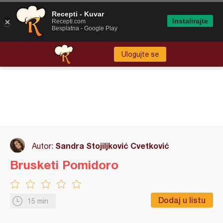
Recepti - Kuvar
Instalirajte
Recepti.com
Besplatna - Google Play
Ulogujte se
Sandra Stojiljković Cvetković
Autor:
Brusketi Pomidoro
Dodaj u listu
15 min