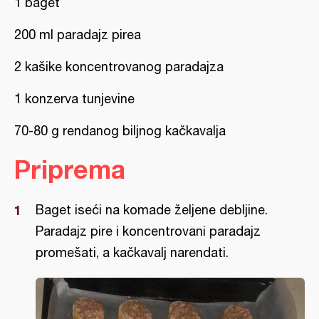
1 baget
200 ml paradajz pirea
2 kašike koncentrovanog paradajza
1 konzerva tunjevine
70-80 g rendanog biljnog kačkavalja
Priprema
Baget iseći na komade željene debljine.
Paradajz pire i koncentrovani paradajz
promešati, a kačkavalj narendati.