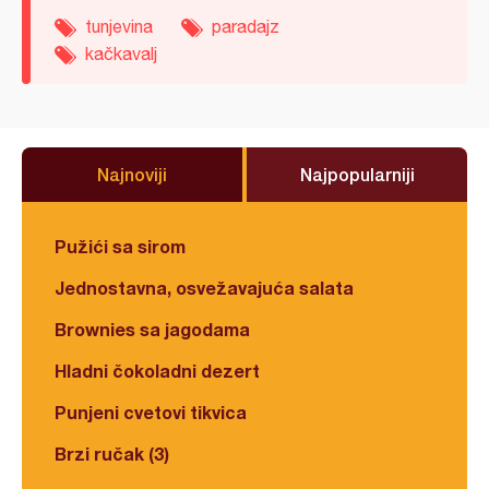
tunjevina
paradajz
kačkavalj
Najnoviji
Najpopularniji
Pužići sa sirom
Jednostavna, osvežavajuća salata
Brownies sa jagodama
Hladni čokoladni dezert
Punjeni cvetovi tikvica
Brzi ručak (3)