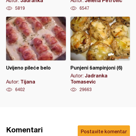
Jadranka
Jelena Petrović
Autor:
Autor:
5819
6547
Uvijeno pileće belo
Punjeni šampinjoni (6)
Jadranka
Autor:
Tijana
Tomasevic
Autor:
6402
29663
Komentari
Postavite komentar