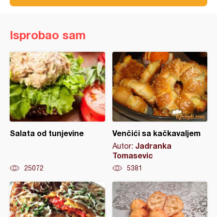
Isprobao sam
Salata od tunjevine
Venčići sa kačkavaljem
Jadranka
Autor:
Tomasevic
25072
5381