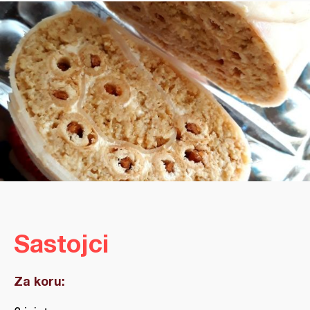
Sastojci
Za koru: