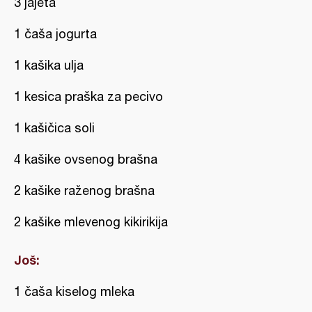
3 jajeta
1 čaša jogurta
1 kašika ulja
1 kesica praška za pecivo
1 kašičica soli
4 kašike ovsenog brašna
2 kašike raženog brašna
2 kašike mlevenog kikirikija
Još:
1 čaša kiselog mleka