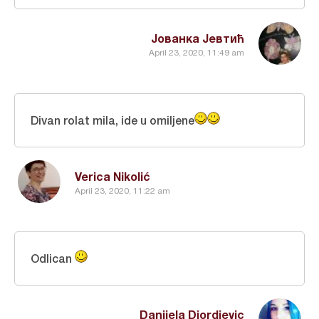
Јованка Јевтић
April 23, 2020, 11:49 am
Divan rolat mila, ide u omiljene
Verica Nikolić
April 23, 2020, 11:22 am
Odlican
Danijela Djordjevic