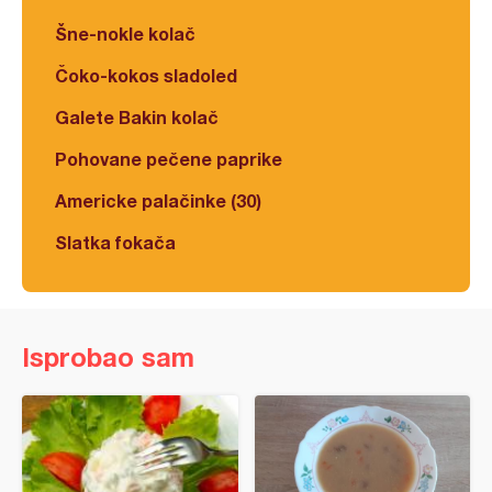
Šne-nokle kolač
Čoko-kokos sladoled
Galete Bakin kolač
Pohovane pečene paprike
Americke palačinke (30)
Slatka fokača
Isprobao sam