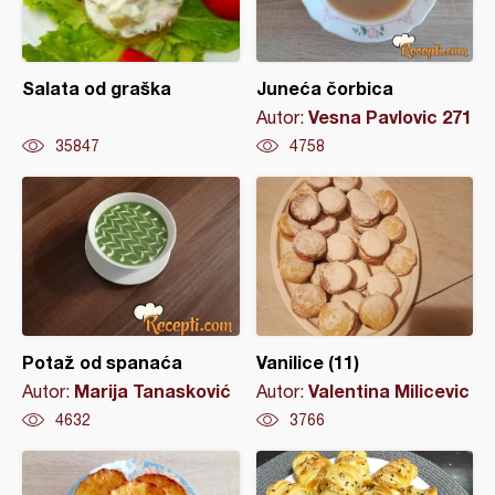
Salata od graška
Juneća čorbica
Vesna Pavlovic 271
Autor:
35847
4758
Potaž od spanaća
Vanilice (11)
Marija Tanasković
Valentina Milicevic
Autor:
Autor:
4632
3766