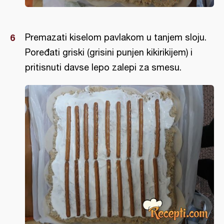
Premazati kiselom pavlakom u tanjem sloju.
Poređati griski (grisini punjen kikirikijem) i
pritisnuti davse lepo zalepi za smesu.