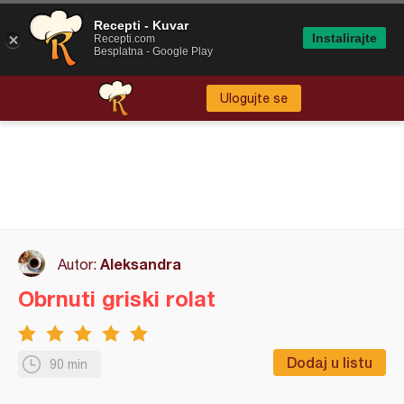
Recepti - Kuvar
Instalirajte
Recepti.com
Besplatna - Google Play
Ulogujte se
Aleksandra
Autor:
Obrnuti griski rolat
Dodaj u listu
90 min