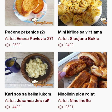
Pečene prženice (2)
Mini kiflice sa viršlama
Vesna Pavlovic 271
Sladjana Bokic
Autor:
Autor:
3530
3493
Kari sos sa belim lukom
Ninolinin pica rolat
Јованка Јевтић
NinolinoSu
Autor:
Autor:
4480
3531