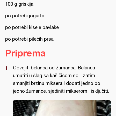
100 g griskija
po potrebi jogurta
po potrebi kisele pavlake
po potrebi pilećih prsa
Priprema
Odvojiti belanca od žumanca. Belanca
umutiti u šlag sa kašičicom soli, zatim
smanjiti brzinu miksera i dodati jedno po
jedno žumance, sjediniti mikserom i isključiti.