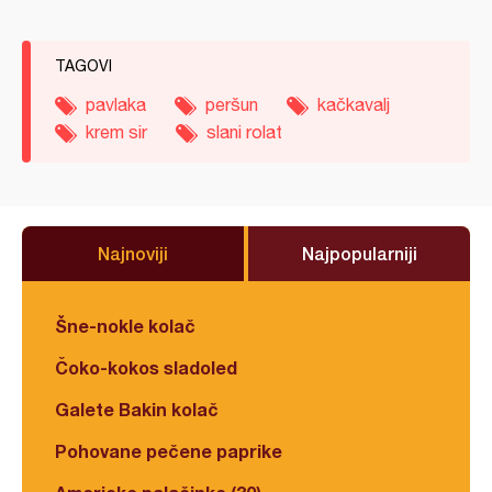
TAGOVI
pavlaka
peršun
kačkavalj
krem sir
slani rolat
Najnoviji
Najpopularniji
Šne-nokle kolač
Čoko-kokos sladoled
Galete Bakin kolač
Pohovane pečene paprike