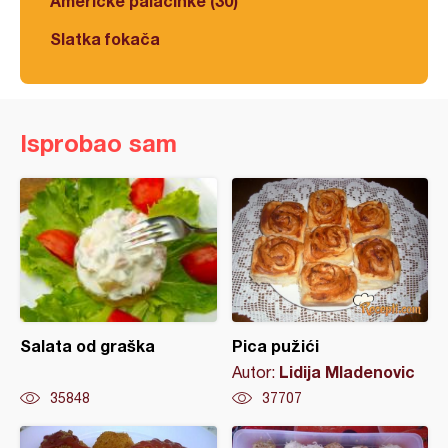
Americke palačinke (30)
Slatka fokača
Isprobao sam
Salata od graška
Pica pužići
Lidija Mladenovic
Autor:
35848
37707