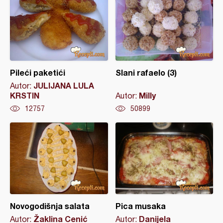
Pileći paketići
Slani rafaelo (3)
JULIJANA LULA
Autor:
KRSTIN
Milly
Autor:
12757
50899
Novogodišnja salata
Pica musaka
Žaklina Cenić
Danijela
Autor:
Autor: