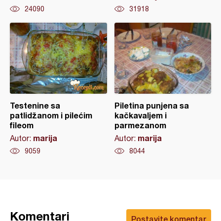
24090
31918
Testenine sa
Piletina punjena sa
patlidžanom i pilećim
kačkavaljem i
fileom
parmezanom
marija
marija
Autor:
Autor:
9059
8044
Komentari
Postavite komentar