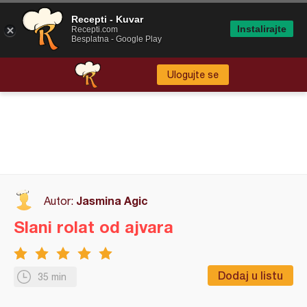
Recepti - Kuvar
Instalirajte
Recepti.com
Besplatna - Google Play
Ulogujte se
Jasmina Agic
Autor:
Slani rolat od ajvara
Dodaj u listu
35 min