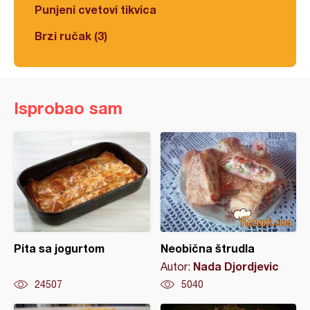
Punjeni cvetovi tikvica
Brzi ručak (3)
Isprobao sam
Pita sa jogurtom
Neobična štrudla
Nada Djordjevic
Autor:
24507
5040