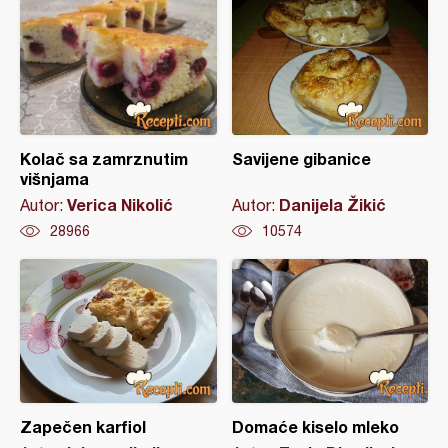
Kolač sa zamrznutim
Savijene gibanice
višnjama
Verica Nikolić
Danijela Žikić
Autor:
Autor:
28966
10574
Zapečen karfiol
Domaće kiselo mleko