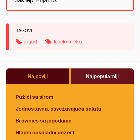
baš lep. Prijatno.
TAGOVI
jogurt
kiselo mleko
Najnoviji
Najpopularniji
Pužići sa sirom
Jednostavna, osvežavajuća salata
Brownies sa jagodama
Hladni čokoladni dezert