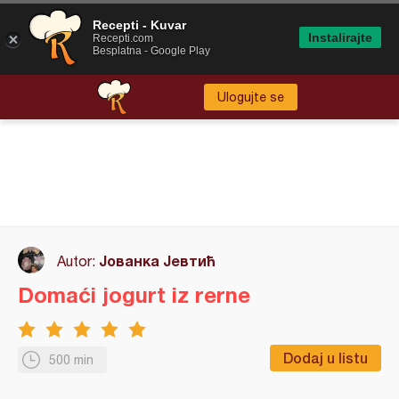
Recepti - Kuvar
Instalirajte
Recepti.com
Besplatna - Google Play
Ulogujte se
Јованка Јевтић
Autor:
Domaći jogurt iz rerne
Dodaj u listu
500 min