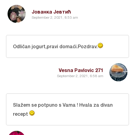
Јованка Јевтић
September 2, 2021, 8:53 am
Odličan jogurt,pravi domaći.Pozdrav.
Vesna Pavlovic 271
September 2, 2021, 6:58 am
Slažem se potpuno s Vama ! Hvala za divan
recept