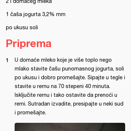
2 l domaćeg mleka
1 čaša jogurta 3,2% mm
po ukusu soli
Priprema
U domaće mleko koje je više toplo nego
mlako stavite čašu punomasnog jogurta, soli
po ukusu i dobro promešajte. Sipajte u tegle i
stavite u rernu na 70 stepeni 40 minuta.
Isključite rernu i tako ostavite da prenoći u
rerni. Sutradan izvadite, presipajte u neki sud
i promešajte.