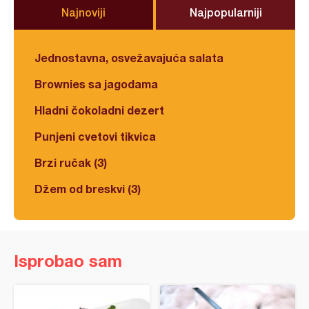
Najnoviji
Najpopularniji
Jednostavna, osvežavajuća salata
Brownies sa jagodama
Hladni čokoladni dezert
Punjeni cvetovi tikvica
Brzi ručak (3)
Džem od breskvi (3)
Isprobao sam