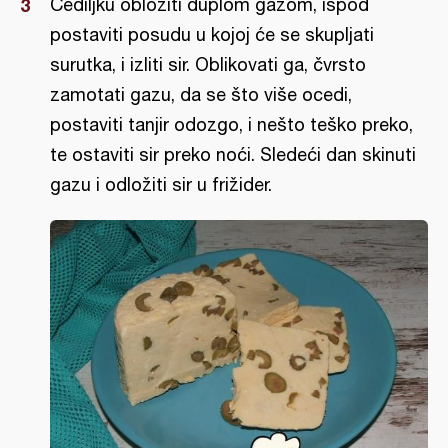
Cediljku obložiti duplom gazom, ispod
postaviti posudu u kojoj će se skupljati
surutka, i izliti sir. Oblikovati ga, čvrsto
zamotati gazu, da se što više ocedi,
postaviti tanjir odozgo, i nešto teško preko,
te ostaviti sir preko noći. Sledeći dan skinuti
gazu i odložiti sir u frižider.