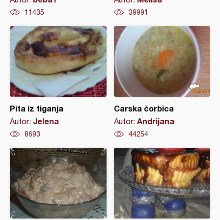
11435
39991
Pita iz tiganja
Carska čorbica
Jelena
Andrijana
Autor:
Autor:
8693
44254