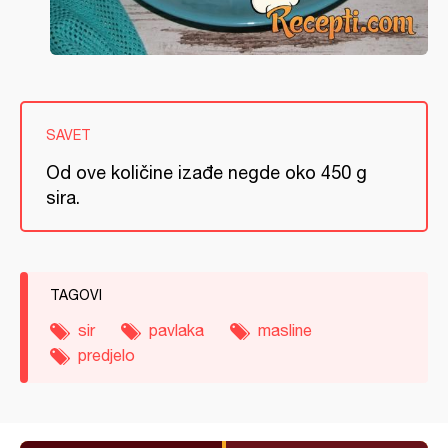
SAVET
Od ove količine izađe negde oko 450 g
sira.
TAGOVI
sir
pavlaka
masline
predjelo