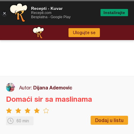
Recepti - Kuvar
Instalirajte
Recepti.com
Besplatna - Google Play
Ulogujte se
Dijana Ademovic
Autor:
Domaći sir sa maslinama
Dodaj u listu
60 min