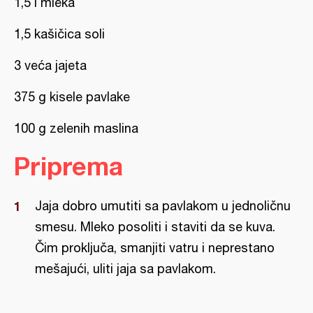
1,5 l mleka
1,5 kašičica soli
3 veća jajeta
375 g kisele pavlake
100 g zelenih maslina
Priprema
Jaja dobro umutiti sa pavlakom u jednoličnu
smesu. Mleko posoliti i staviti da se kuva.
Čim proključa, smanjiti vatru i neprestano
mešajući, uliti jaja sa pavlakom.