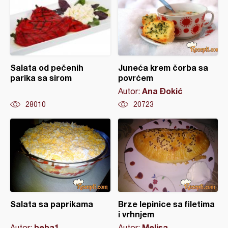
Salata od pečenih
Juneća krem čorba sa
parika sa sirom
povrćem
Ana Đokić
Autor:
28010
20723
Salata sa paprikama
Brze lepinice sa filetima
i vrhnjem
beba1
Melisa
Autor:
Autor: