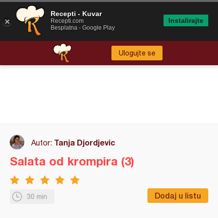
Recepti - Kuvar
Instalirajte
Recepti.com
Besplatna - Google Play
Ulogujte se
Tanja Djordjevic
Autor:
Salata od krompira (3)
Dodaj u listu
30 min