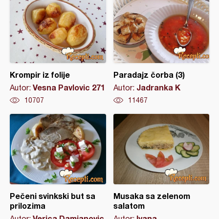
Krompir iz folije
Paradajz čorba (3)
Vesna Pavlovic 271
Jadranka K
Autor:
Autor:
10707
11467
Pečeni svinkski but sa
Musaka sa zelenom
prilozima
salatom
Verica Damjanovic
Ivana
Autor:
Autor: