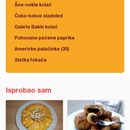
Šne-nokle kolač
Čoko-kokos sladoled
Galete Bakin kolač
Pohovane pečene paprike
Americke palačinke (30)
Slatka fokača
Isprobao sam