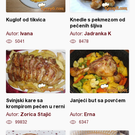
Kuglof od tikvica
Knedle s pekmezom od
pečenih šljiva
Ivana
Jadranka K
Autor:
Autor:
5041
8478
Svinjski kare sa
Janjeći but sa povrćem
krompirom pečen u rerni
Zorica Stajić
Erna
Autor:
Autor:
99832
6347