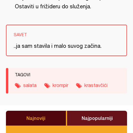
Ostaviti u frižideru do služenja.
SAVET
..ja sam stavila i malo suvog začina.
TAGOVI
salata
krompir
krastavčići
Najnoviji
Najpopularniji