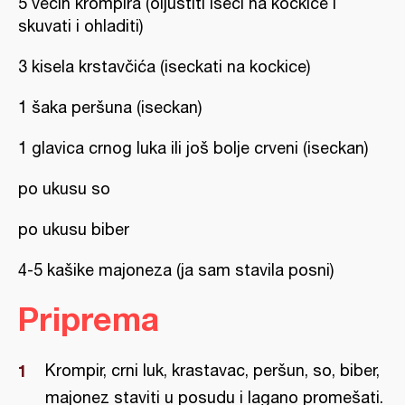
5 većih krompira (oljuštiti iseći na kockice i
skuvati i ohladiti)
3 kisela krstavčića (iseckati na kockice)
1 šaka peršuna (iseckan)
1 glavica crnog luka ili još bolje crveni (iseckan)
po ukusu so
po ukusu biber
4-5 kašike majoneza (ja sam stavila posni)
Priprema
Krompir, crni luk, krastavac, peršun, so, biber,
majonez staviti u posudu i lagano promešati.