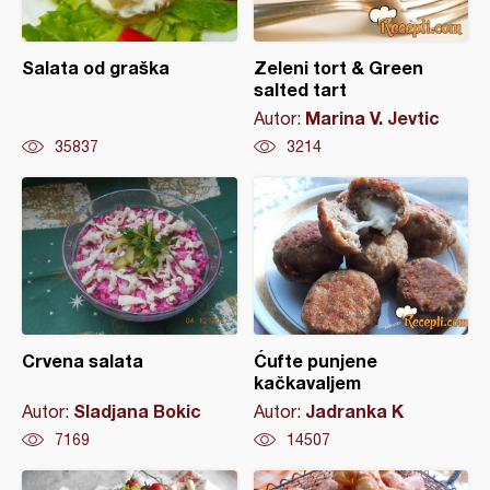
Salata od graška
Zeleni tort & Green
salted tart
Marina V. Jevtic
Autor:
35837
3214
Crvena salata
Ćufte punjene
kačkavaljem
Sladjana Bokic
Jadranka K
Autor:
Autor:
7169
14507