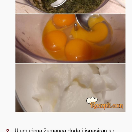
U umućena žumanca dodati ispasiran sir,