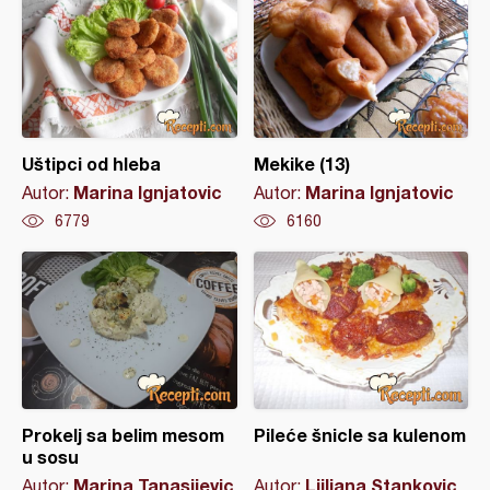
Uštipci od hleba
Mekike (13)
Marina Ignjatovic
Marina Ignjatovic
Autor:
Autor:
6779
6160
Prokelj sa belim mesom
Pileće šnicle sa kulenom
u sosu
Marina Tanasijevic
Ljiljana Stankovic
Autor:
Autor: