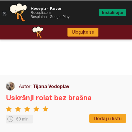
Recepti - Kuvar
Instalirajte
Recepti.com
Besplatna - Google Play
Ulogujte se
Tijana Vodoplav
Autor:
Uskršnji rolat bez brašna
Dodaj u listu
60 min