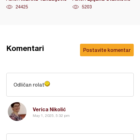
24425
5203
Komentari
Postavite komentar
Odličan rolat
Verica Nikolić
May 1, 2025, 5:32 pm