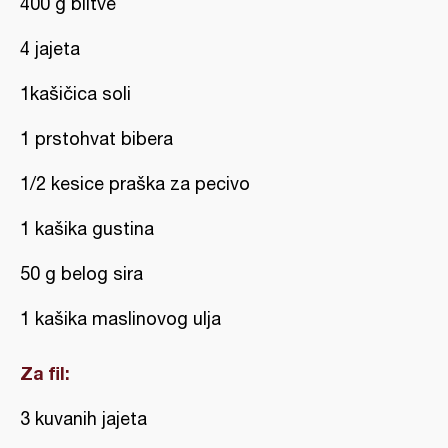
400 g blitve
4 jajeta
1kašičica soli
1 prstohvat bibera
1/2 kesice praška za pecivo
1 kašika gustina
50 g belog sira
1 kašika maslinovog ulja
Za fil:
3 kuvanih jajeta