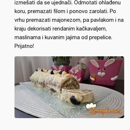
izmešati da se ujednači. Odmotati ohlađenu
koru, premazati filom i ponovo zarolati. Po
vrhu premazati majonezom, pa pavlakom i na
kraju dekorisati rendanim kačkavaljem,
maslinama i kuvanim jajima od prepelice.
Prijatno!