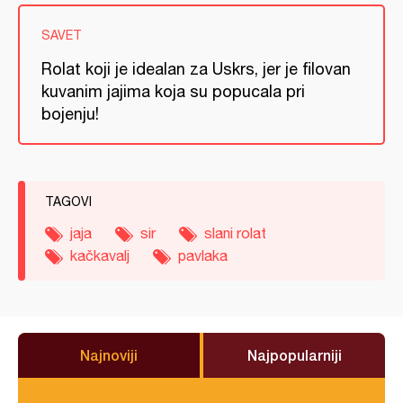
SAVET
Rolat koji je idealan za Uskrs, jer je filovan
kuvanim jajima koja su popucala pri
bojenju!
TAGOVI
jaja
sir
slani rolat
kačkavalj
pavlaka
Najnoviji
Najpopularniji