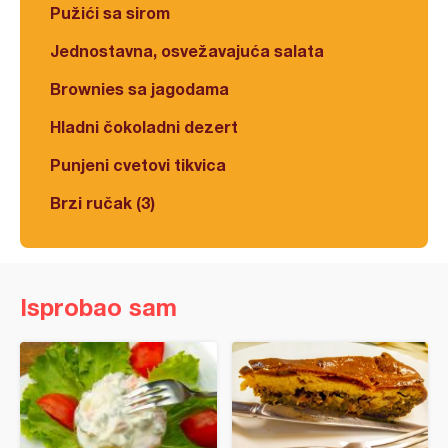
Pužići sa sirom
Jednostavna, osvežavajuća salata
Brownies sa jagodama
Hladni čokoladni dezert
Punjeni cvetovi tikvica
Brzi ručak (3)
Isprobao sam