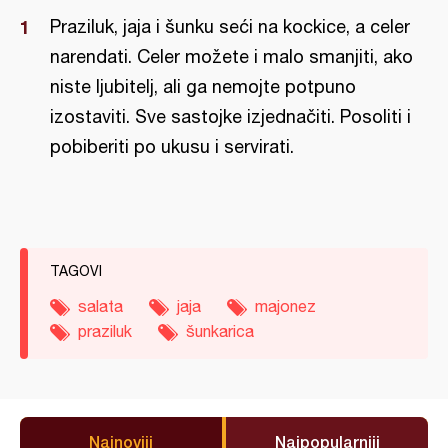
Praziluk, jaja i šunku seći na kockice, a celer
narendati. Celer možete i malo smanjiti, ako
niste ljubitelj, ali ga nemojte potpuno
izostaviti. Sve sastojke izjednačiti. Posoliti i
pobiberiti po ukusu i servirati.
TAGOVI
salata
jaja
majonez
praziluk
šunkarica
Najnoviji
Najpopularniji