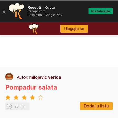
Recepti - Kuvar
Instalirajte
Recepti.com
Besplatna - Google Play
Ulogujte se
milojevic verica
Autor:
Pompadur salata
Dodaj u listu
20 min