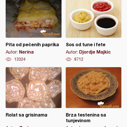
Pita od pečenih paprika
Sos od tune i fete
Nerina
Djordje Majkic
Autor:
Autor:
13324
8712
Rolat sa grisinama
Brza testenina sa
tunjevinom