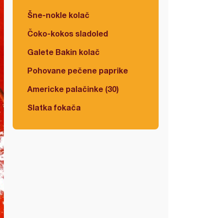
Šne-nokle kolač
Čoko-kokos sladoled
Galete Bakin kolač
Pohovane pečene paprike
Americke palačinke (30)
Slatka fokača