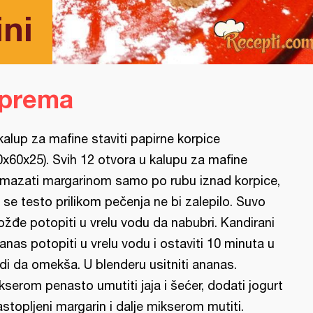
ni
iprema
kalup za mafine staviti papirne korpice
0x60x25). Svih 12 otvora u kalupu za mafine
mazati margarinom samo po rubu iznad korpice,
 se testo prilikom pečenja ne bi zalepilo. Suvo
ožđe potopiti u vrelu vodu da nabubri. Kandirani
anas potopiti u vrelu vodu i ostaviti 10 minuta u
di da omekša. U blenderu usitniti ananas.
kserom penasto umutiti jaja i šećer, dodati jogurt
rastopljeni margarin i dalje mikserom mutiti.