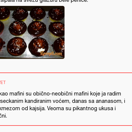
VET
kao mafini su obično-neobični mafini koje ja radim
 seckanim kandiranim voćem, danas sa ananasom, i
kmezom od kajsija. Veoma su pikantnog ukusa i
ni.