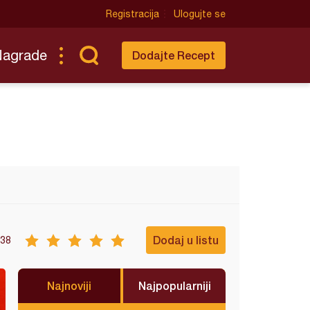
Registracija
Ulogujte se
Nagrade
Dodajte Recept
Dodaj u listu
38
Najnoviji
Najpopularniji