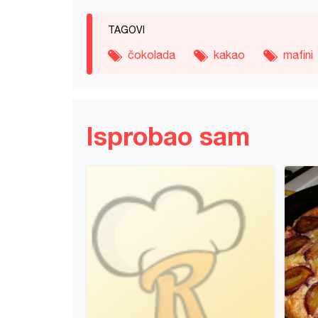
TAGOVI
čokolada
kakao
mafini
Isprobao sam
t sa malinama