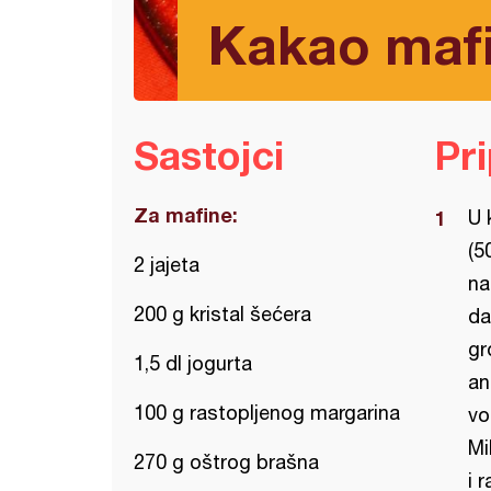
Kakao mafi
Sastojci
Pr
Za mafine:
U 
(5
2 jajeta
na
200 g kristal šećera
da
gr
1,5 dl jogurta
an
100 g rastopljenog margarina
vo
Mi
270 g oštrog brašna
i 