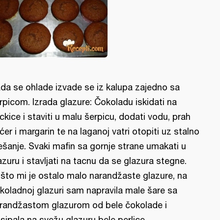
da se ohlade izvade se iz kalupa zajedno sa
rpicom. Izrada glazure: Čokoladu iskidati na
ckice i staviti u malu šerpicu, dodati vodu, prah
ćer i margarin te na laganoj vatri otopiti uz stalno
šanje. Svaki mafin sa gornje strane umakati u
azuru i stavljati na tacnu da se glazura stegne.
što mi je ostalo malo narandžaste glazure, na
koladnoj glazuri sam napravila male šare sa
randžastom glazurom od bele čokolade i
sipala na svežu glazuru bele perlice.