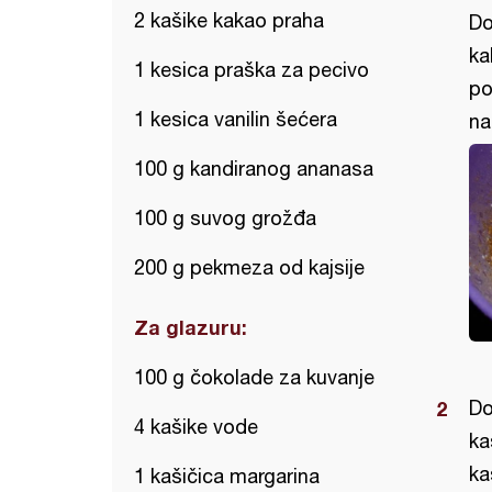
2 kašike kakao praha
Do
ka
1 kesica praška za pecivo
po
1 kesica vanilin šećera
na
100 g kandiranog ananasa
100 g suvog grožđa
200 g pekmeza od kajsije
Za glazuru:
100 g čokolade za kuvanje
Do
4 kašike vode
ka
ka
1 kašičica margarina