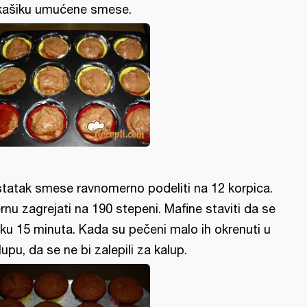
kašiku umućene smese.
tatak smese ravnomerno podeliti na 12 korpica.
rnu zagrejati na 190 stepeni. Mafine staviti da se
ku 15 minuta. Kada su pečeni malo ih okrenuti u
lupu, da se ne bi zalepili za kalup.