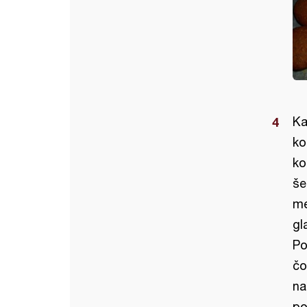
Ka
ko
ko
še
me
gl
Po
čo
na
po