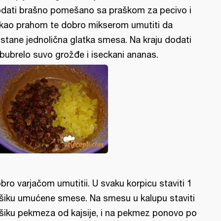
dati brašno pomešano sa praškom za pecivo i
kao prahom te dobro mikserom umutiti da
stane jednolična glatka smesa. Na kraju dodati
bubrelo suvo grožđe i iseckani ananas.
bro varjačom umutitii. U svaku korpicu staviti 1
šiku umućene smese. Na smesu u kalupu staviti
šiku pekmeza od kajsije, i na pekmez ponovo po