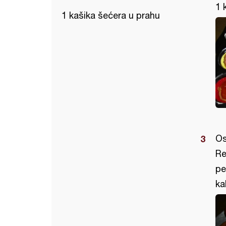
1 
1 kašika šećera u prahu
Os
Re
pe
ka