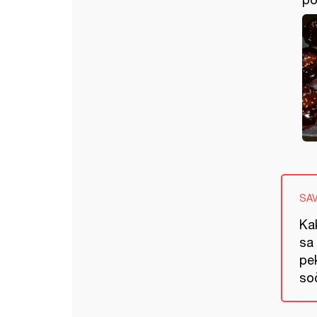
SA
Ka
sa
pe
soč