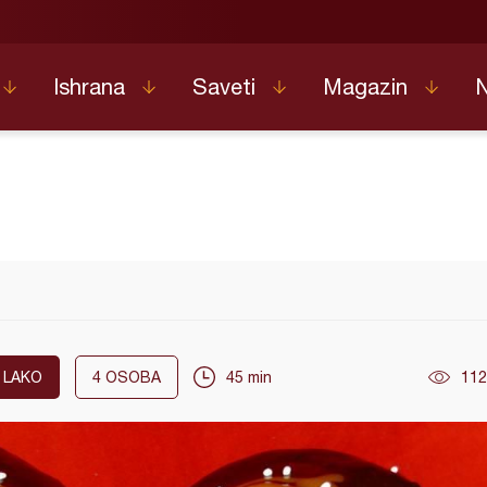
Ishrana
Saveti
Magazin
LAKO
4
OSOBA
45 min
112