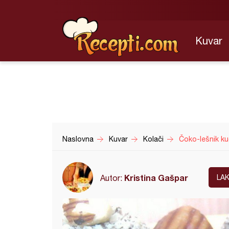
Kuvar
Naslovna
Kuvar
Kolači
Čoko-lešnik ku
Kristina Gašpar
Autor:
LA