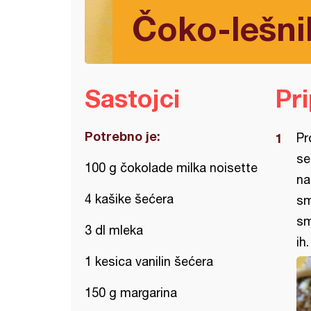
Čoko-lešni
Sastojci
Pr
Potrebno je:
Pr
se
100 g čokolade milka noisette
na
4 kašike šećera
sm
sm
3 dl mleka
ih
1 kesica vanilin šećera
150 g margarina