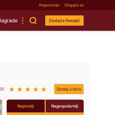
Registracija
Ulogujte se
Nagrade
Dodajte Recept
Dodaj u listu
22
Najnoviji
Najpopularniji