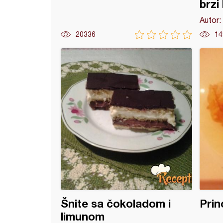
brzi
Autor:
20336
14
* čokoladni kolač
Šnite sa čokoladom i
Prin
limunom