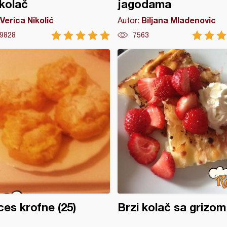
 kolač
jagodama
Verica Nikolić
Biljana Mladenovic
Autor:
9828
7563
ces krofne (25)
Brzi kolač sa grizom