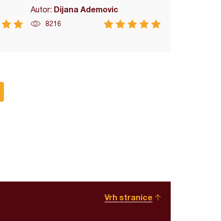
Dijana Ademovic
Autor:
8216
Vrh stranice