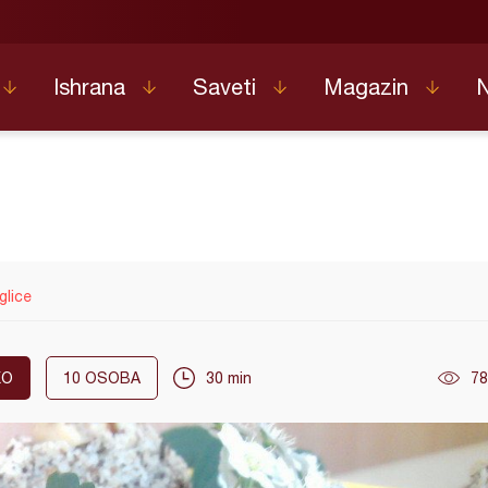
Ishrana
Saveti
Magazin
glice
KO
10
OSOBA
30 min
78