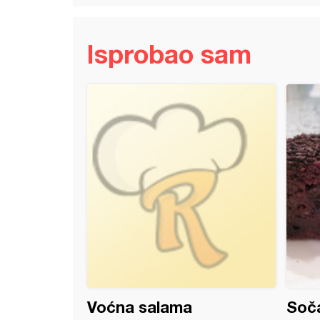
Isprobao sam
 sa prelivom
Voćna salama
Soča