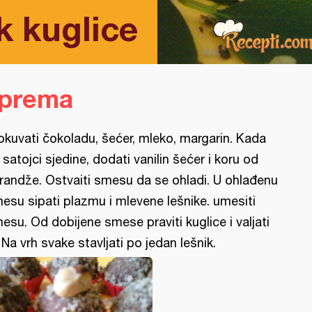
k kuglice
iprema
okuvati čokoladu, šećer, mleko, margarin. Kada
 satojci sjedine, dodati vanilin šećer i koru od
randže. Ostvaiti smesu da se ohladi. U ohlađenu
esu sipati plazmu i mlevene lešnike. umesiti
esu. Od dobijene smese praviti kuglice i valjati
. Na vrh svake stavljati po jedan lešnik.