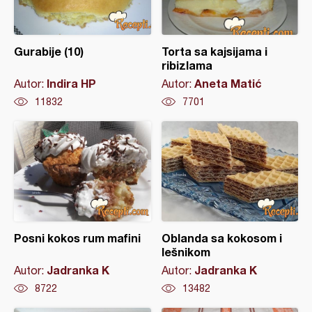
Gurabije (10)
Torta sa kajsijama i
ribizlama
Indira HP
Aneta Matić
Autor:
Autor:
11832
7701
Posni kokos rum mafini
Oblanda sa kokosom i
lešnikom
Jadranka K
Jadranka K
Autor:
Autor:
8722
13482