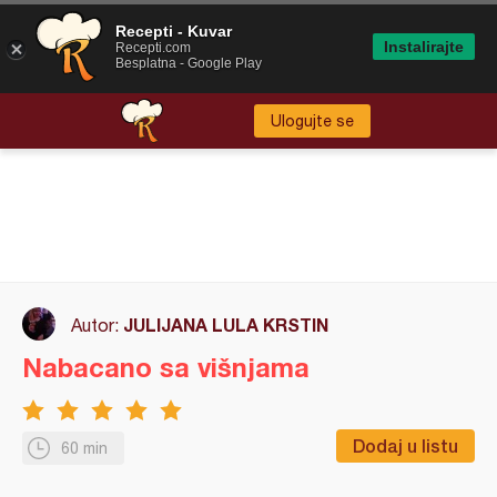
Recepti - Kuvar
Instalirajte
Recepti.com
Besplatna - Google Play
Ulogujte se
JULIJANA LULA KRSTIN
Autor:
Nabacano sa višnjama
Dodaj u listu
60 min