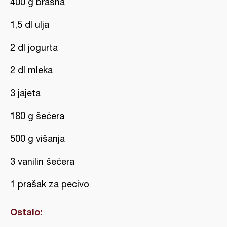
400 g brašna
1,5 dl ulja
2 dl jogurta
2 dl mleka
3 jajeta
180 g šećera
500 g višanja
3 vanilin šećera
1 prašak za pecivo
Ostalo: