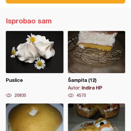
Isprobao sam
Puslice
Šampita (12)
Indira HP
Autor:
20835
4570