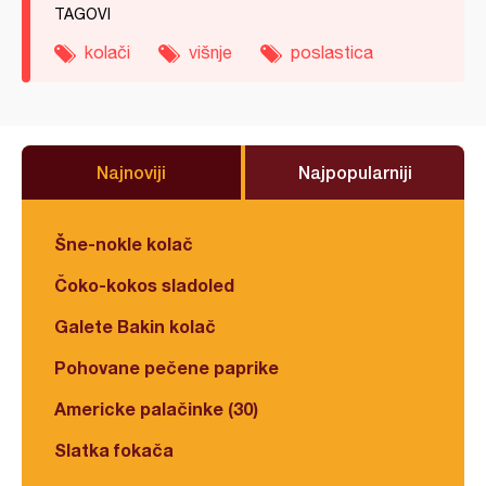
TAGOVI
kolači
višnje
poslastica
Najnoviji
Najpopularniji
Šne-nokle kolač
Čoko-kokos sladoled
Galete Bakin kolač
Pohovane pečene paprike
Americke palačinke (30)
Slatka fokača