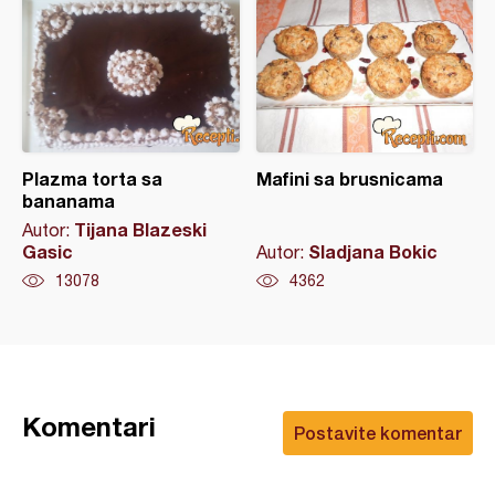
Plazma torta sa
Mafini sa brusnicama
bananama
Tijana Blazeski
Autor:
Gasic
Sladjana Bokic
Autor:
13078
4362
Komentari
Postavite komentar