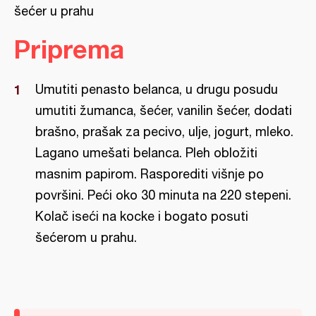
šećer u prahu
Priprema
Umutiti penasto belanca, u drugu posudu
umutiti žumanca, šećer, vanilin šećer, dodati
brašno, prašak za pecivo, ulje, jogurt, mleko.
Lagano umešati belanca. Pleh obložiti
masnim papirom. Rasporediti višnje po
površini. Peći oko 30 minuta na 220 stepeni.
Kolač iseći na kocke i bogato posuti
šećerom u prahu.