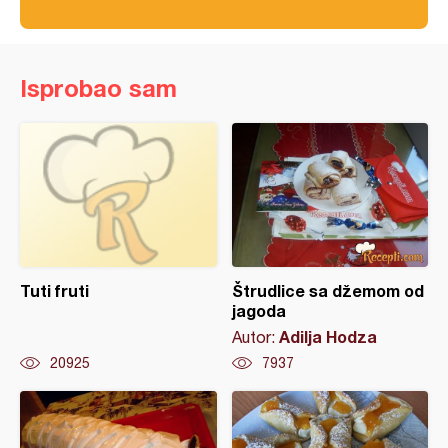
Isprobao sam
Tuti fruti
Štrudlice sa džemom od
jagoda
Adilja Hodza
Autor:
20925
7937