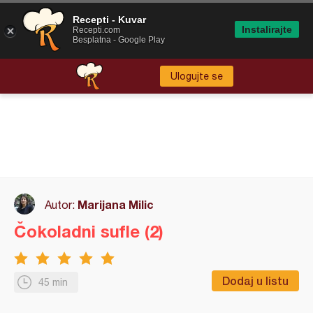
Recepti - Kuvar
Instalirajte
Recepti.com
Besplatna - Google Play
Ulogujte se
Marijana Milic
Autor:
Čokoladni sufle (2)
Dodaj u listu
45 min