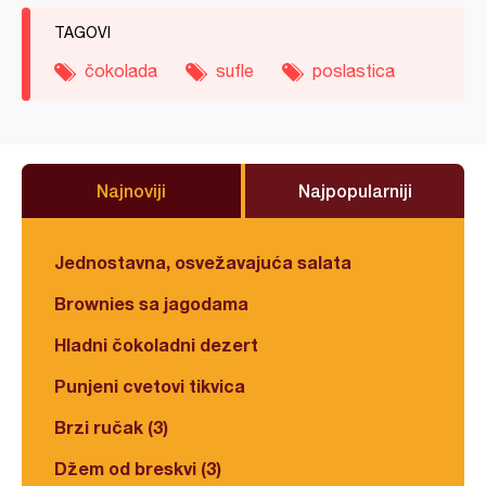
TAGOVI
čokolada
sufle
poslastica
Najnoviji
Najpopularniji
Jednostavna, osvežavajuća salata
Brownies sa jagodama
Hladni čokoladni dezert
Punjeni cvetovi tikvica
Brzi ručak (3)
Džem od breskvi (3)