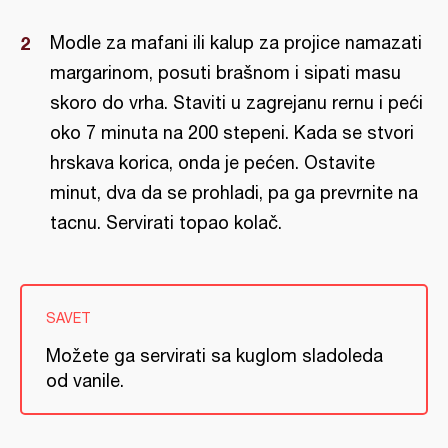
Modle za mafani ili kalup za projice namazati
margarinom, posuti brašnom i sipati masu
skoro do vrha. Staviti u zagrejanu rernu i peći
oko 7 minuta na 200 stepeni. Kada se stvori
hrskava korica, onda je pećen. Ostavite
minut, dva da se prohladi, pa ga prevrnite na
tacnu. Servirati topao kolač.
SAVET
Možete ga servirati sa kuglom sladoleda
od vanile.