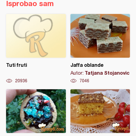
Isprobao sam
Tuti fruti
Jaffa oblande
Tatjana Stojanovic
Autor:
20936
7046