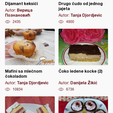
Dijamant keksići
Drugo čudo od jednog
jajeta
Верица
Autor:
Познановић
Tanja Djordjevic
Autor:
2435
4900
Mafini sa mlečnom
Čoko ledene kocke (2)
čokoladom
Tanja Djordjevic
Danijela Žikić
Autor:
Autor:
10834
6736