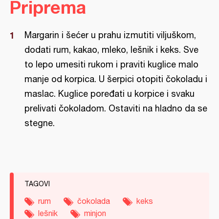
Priprema
Margarin i šećer u prahu izmutiti viljuškom,
dodati rum, kakao, mleko, lešnik i keks. Sve
to lepo umesiti rukom i praviti kuglice malo
manje od korpica. U šerpici otopiti čokoladu i
maslac. Kuglice poređati u korpice i svaku
prelivati čokoladom. Ostaviti na hladno da se
stegne.
TAGOVI
rum
čokolada
keks
lešnik
minjon