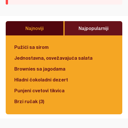
Najnoviji
Najpopularniji
Pužići sa sirom
Jednostavna, osvežavajuća salata
Brownies sa jagodama
Hladni čokoladni dezert
Punjeni cvetovi tikvica
Brzi ručak (3)