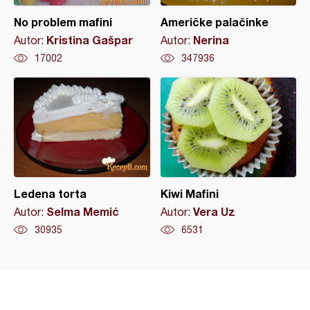
No problem mafini
Američke palačinke
Kristina Gašpar
Nerina
Autor:
Autor:
17002
347936
Ledena torta
Kiwi Mafini
Selma Memić
Vera Uz
Autor:
Autor:
30935
6531