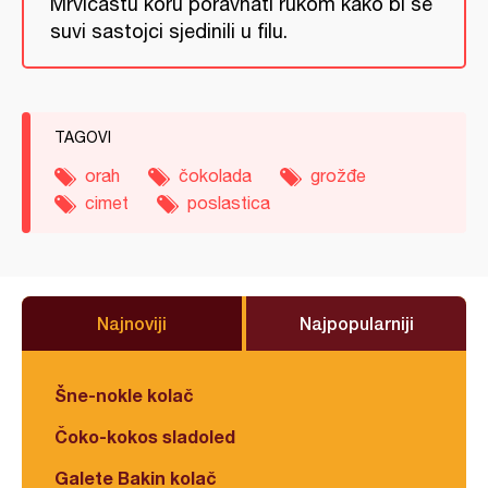
Mrvičastu koru poravnati rukom kako bi se
suvi sastojci sjedinili u filu.
TAGOVI
orah
čokolada
grožđe
cimet
poslastica
Najnoviji
Najpopularniji
Šne-nokle kolač
Čoko-kokos sladoled
Galete Bakin kolač