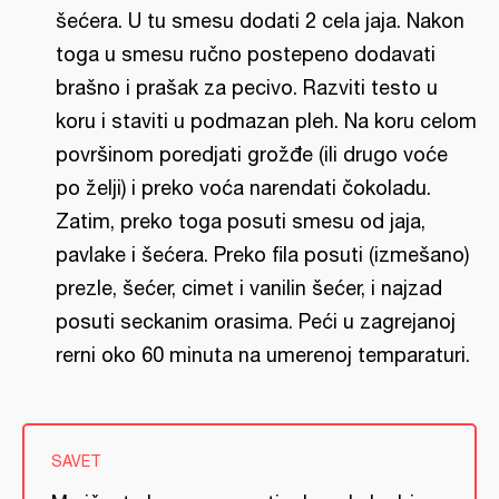
šećera. U tu smesu dodati 2 cela jaja. Nakon
toga u smesu ručno postepeno dodavati
brašno i prašak za pecivo. Razviti testo u
koru i staviti u podmazan pleh. Na koru celom
površinom poredjati grožđe (ili drugo voće
po želji) i preko voća narendati čokoladu.
Zatim, preko toga posuti smesu od jaja,
pavlake i šećera. Preko fila posuti (izmešano)
prezle, šećer, cimet i vanilin šećer, i najzad
posuti seckanim orasima. Peći u zagrejanoj
rerni oko 60 minuta na umerenoj temparaturi.
SAVET