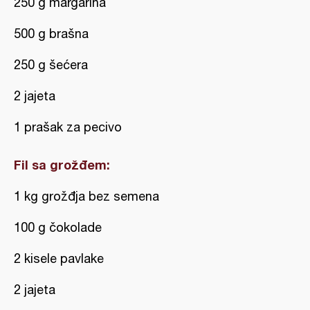
250 g margarina
500 g brašna
250 g šećera
2 jajeta
1 prašak za pecivo
Fil sa grožđem:
1 kg grožđja bez semena
100 g čokolade
2 kisele pavlake
2 jajeta