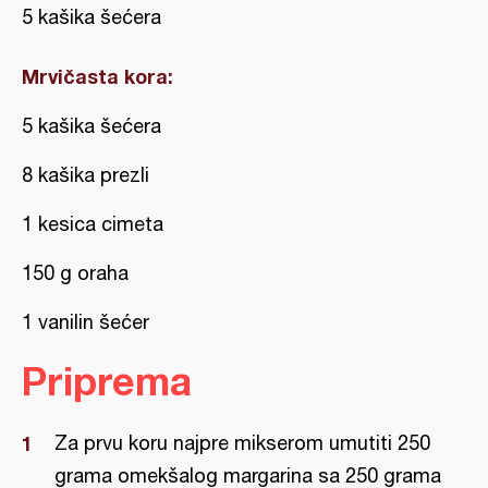
5 kašika šećera
Mrvičasta kora:
5 kašika šećera
8 kašika prezli
1 kesica cimeta
150 g oraha
1 vanilin šećer
Priprema
Za prvu koru najpre mikserom umutiti 250
grama omekšalog margarina sa 250 grama