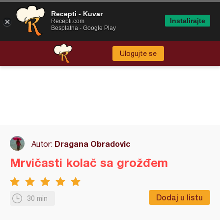
Recepti - Kuvar
Instalirajte
Recepti.com
Besplatna - Google Play
Ulogujte se
Dragana Obradovic
Autor:
Mrvičasti kolač sa grožđem
Dodaj u listu
30 min