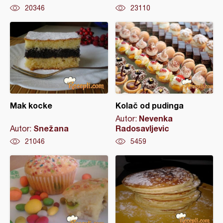
20346
23110
Mak kocke
Kolač od pudinga
Nevenka
Autor:
Snežana
Radosavljevic
Autor:
21046
5459