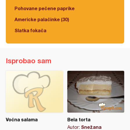
Pohovane pečene paprike
Americke palačinke (30)
Slatka fokača
Isprobao sam
Voćna salama
Bela torta
Snežana
Autor: