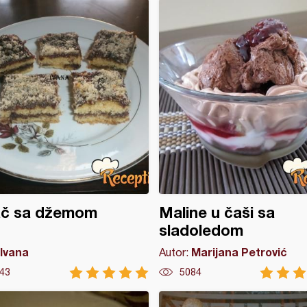
ač sa džemom
Maline u čaši sa
sladoledom
Ivana
Marijana Petrović
Autor:
43
5084