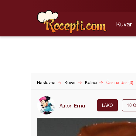
Kuvar
Naslovna
Kuvar
Kolači
Čar na dar (3)
Erna
Autor:
LAKO
10
O