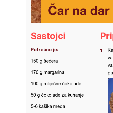
Čar na dar 
Sastojci
Pr
Potrebno je:
Ka
va
150 g šećera
va
170 g margarina
pa
100 g mliječne čokolade
50 g čokolade za kuhanje
5-6 kašika meda