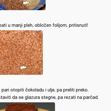
pati u manji pleh, obložen folijom, pritisnuti!
 pari otopiti čokoladu i ulje, pa preliti preko.
taviti da se glazura stegne, pa rezati na parčad.