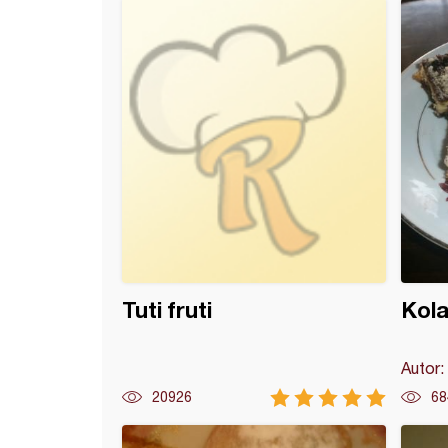
 sa tikvicama
Tuti fruti
Kol
Autor:
20926
68
oske suze