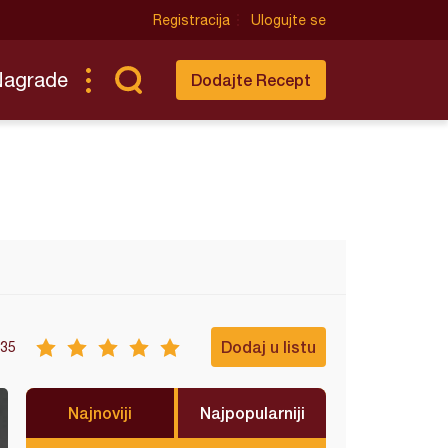
Registracija
Ulogujte se
Nagrade
Dodajte Recept
Dodaj u listu
35
Najnoviji
Najpopularniji