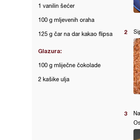
1 vanilin šećer
100 g mljevenih oraha
Si
125 g čar na dar kakao flipsa
Glazura:
100 g mliječne čokolade
2 kašike ulja
Na
Os