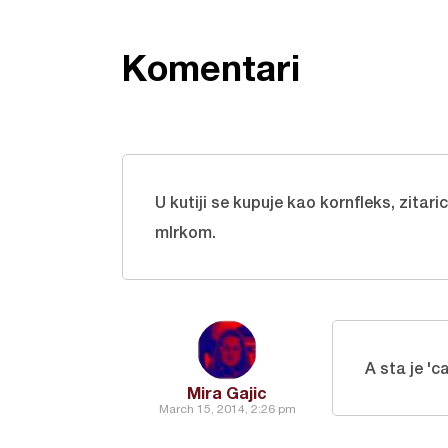
Komentari
U kutiji se kupuje kao kornfleks, zitari
mlrkom.
A sta je 'c
Mira Gajic
March 15, 2014, 2:26 pm