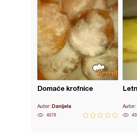
Domaće krofnice
Letn
Danijela
Autor:
Autor:
4076
43