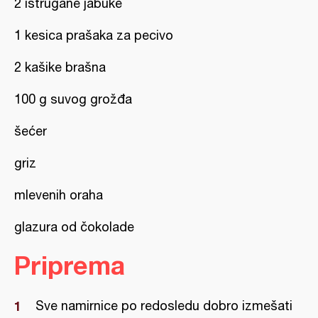
2 istrugane jabuke
1 kesica prašaka za pecivo
2 kašike brašna
100 g suvog grožđa
šećer
griz
mlevenih oraha
glazura od čokolade
Priprema
Sve namirnice po redosledu dobro izmešati