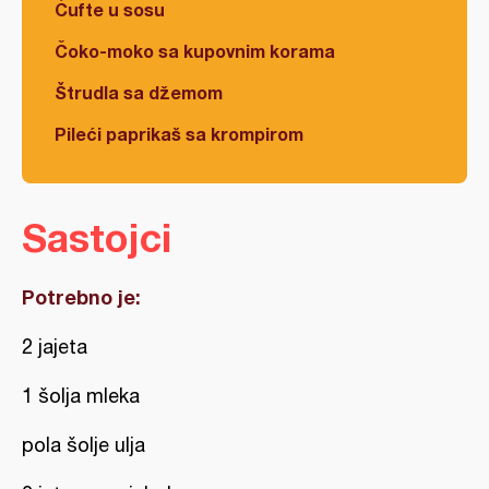
Ćufte u sosu
Čoko-moko sa kupovnim korama
Štrudla sa džemom
Pileći paprikaš sa krompirom
Sastojci
Potrebno je:
2 jajeta
1 šolja mleka
pola šolje ulja