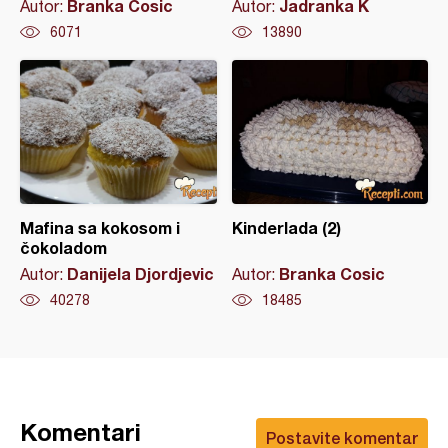
Branka Cosic
Jadranka K
Autor:
Autor:
6071
13890
Mafina sa kokosom i
Kinderlada (2)
čokoladom
Danijela Djordjevic
Branka Cosic
Autor:
Autor:
40278
18485
Komentari
Postavite komentar