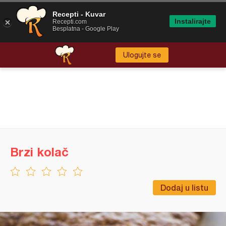
Recepti - Kuvar
Instalirajte
Recepti.com
Besplatna - Google Play
Ulogujte se
Brzi kolač
Dodaj u listu