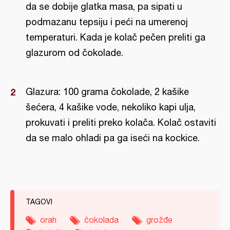
da se dobije glatka masa, pa sipati u
podmazanu tepsiju i peći na umerenoj
temperaturi. Kada je kolač pečen preliti ga
glazurom od čokolade.
Glazura: 100 grama čokolade, 2 kašike
šećera, 4 kašike vode, nekoliko kapi ulja,
prokuvati i preliti preko kolača. Kolač ostaviti
da se malo ohladi pa ga iseći na kockice.
TAGOVI
orah
čokolada
grožđe