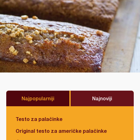
Najpopularniji
Najnoviji
Testo za palačinke
Original testo za američke palačinke