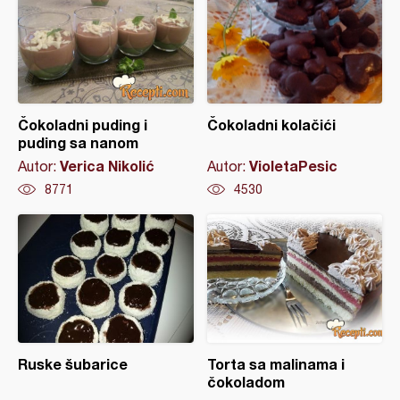
Čokoladni puding i
Čokoladni kolačići
puding sa nanom
Verica Nikolić
VioletaPesic
Autor:
Autor:
8771
4530
Ruske šubarice
Torta sa malinama i
čokoladom