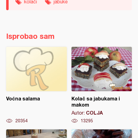
kolači
jabuke
Isprobao sam
Voćna salama
Kolač sa jabukama i
makom
COLJA
Autor:
20354
13295