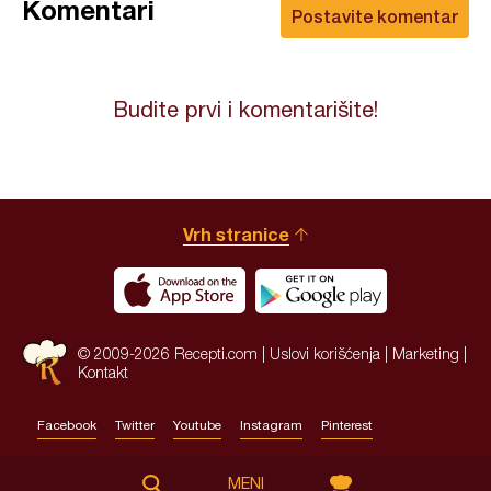
Komentari
Postavite komentar
Budite prvi i komentarišite!
Vrh stranice
© 2009-2026 Recepti.com |
Uslovi korišćenja
|
Marketing
|
Kontakt
Facebook
Twitter
Youtube
Instagram
Pinterest
Site by:
HALO