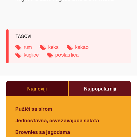
TAGOVI
rum
keks
kakao
kuglice
poslastica
Najnoviji
Najpopularniji
Pužići sa sirom
Jednostavna, osvežavajuća salata
Brownies sa jagodama