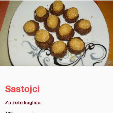
Sastojci
Za žute kuglice: