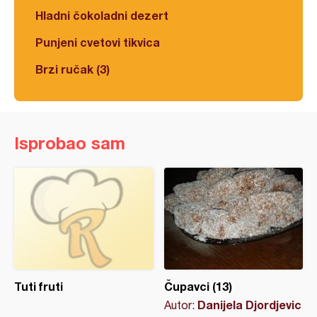
Hladni čokoladni dezert
Punjeni cvetovi tikvica
Brzi ručak (3)
Isprobao sam
Tuti fruti
Čupavci (13)
Danijela Djordjevic
Autor: