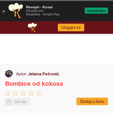
Recepti - Kuvar
Instalirajte
Recepti.com
Besplatna - Google Play
Ulogujte se
Jelena Petrović
Autor:
Bombice od kokosa
Dodaj u listu
140 min