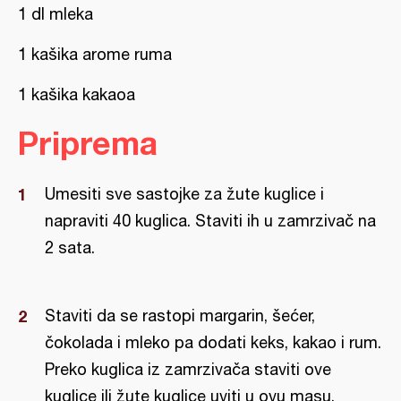
1 dl mleka
1 kašika arome ruma
1 kašika kakaoa
Priprema
Umesiti sve sastojke za žute kuglice i
napraviti 40 kuglica. Staviti ih u zamrzivač na
2 sata.
Staviti da se rastopi margarin, šećer,
čokolada i mleko pa dodati keks, kakao i rum.
Preko kuglica iz zamrzivača staviti ove
kuglice ili žute kuglice uviti u ovu masu.