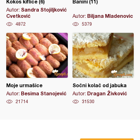
Kokos kiflice (6)
Banini (11)
Sandra Stojiljković
Autor:
Cvetković
Biljana Mladenovic
Autor:
4872
5379
Moje urmašice
Sočni kolač od jabuka
Besima Stanojević
Dragan Živković
Autor:
Autor:
21714
31530