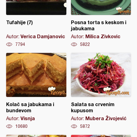
Tufahije (7)
Posna torta s keskom i
jabukama
Verica Damjanovic
Milica Zivkovic
Autor:
Autor:
7794
5822
Kolač sa jabukama i
Salata sa crvenim
bundevom
kupusom
Visnja
Mubera Živojević
Autor:
Autor:
10680
5872