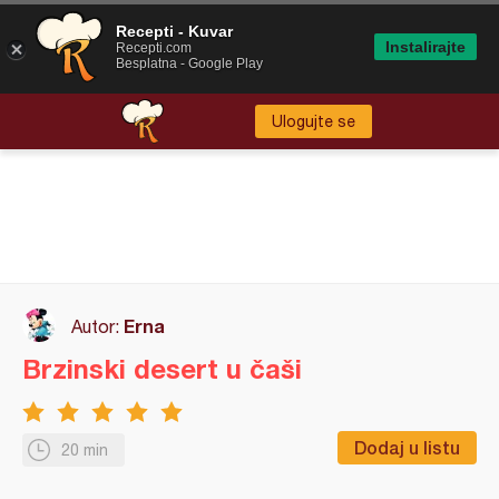
Recepti - Kuvar
Instalirajte
Recepti.com
Besplatna - Google Play
Ulogujte se
Erna
Autor:
Brzinski desert u čaši
Dodaj u listu
20 min