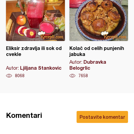
Eliksir zdravlja ili sok od
Kolač od celih punjenih
cvekle
jabuka
Dubravka
Autor:
Ljiljana Stankovic
Belogrlic
Autor:
8068
7658
Komentari
Postavite komentar