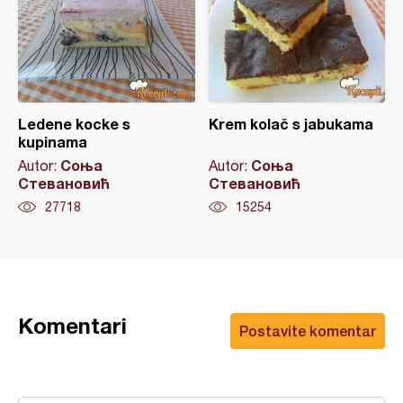
Ledene kocke s
Krem kolač s jabukama
kupinama
Соња
Соња
Autor:
Autor:
Стевановић
Стевановић
27718
15254
Komentari
Postavite komentar