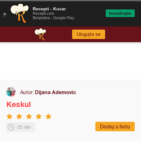
Recepti - Kuvar
Instalirajte
Recepti.com
Besplatna - Google Play
Ulogujte se
Dijana Ademovic
Autor:
Keskul
Dodaj u listu
25 min