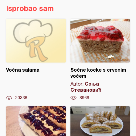
Isprobao sam
Voćna salama
Sočne kocke s crvenim
voćem
Соња
Autor:
Стевановић
20336
8969