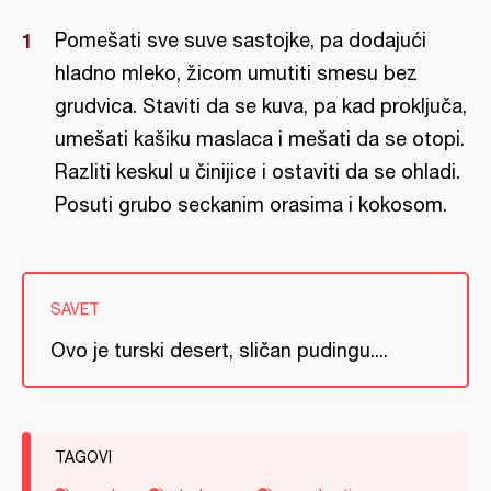
Pomešati sve suve sastojke, pa dodajući
hladno mleko, žicom umutiti smesu bez
grudvica. Staviti da se kuva, pa kad proključa,
umešati kašiku maslaca i mešati da se otopi.
Razliti keskul u činijice i ostaviti da se ohladi.
Posuti grubo seckanim orasima i kokosom.
SAVET
Ovo je turski desert, sličan pudingu....
TAGOVI