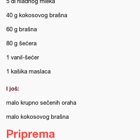
5 dl hladnog mleka
40 g kokosovog brašna
60 g brašna
80 g šećera
1 vanil-šećer
1 kašika maslaca
I još:
malo krupno sečenih oraha
malo kokosovog brašna
Priprema