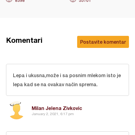
8398
55701
Komentari
Postavite komentar
Lepa i ukusna,može i sa posnim mlekom isto je
lepa kad se na ovakav način sprema.
Milan Jelena Zivkovic
January 2, 2021, 6:17 pm