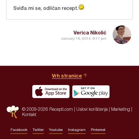
Sviđa mi se, odličan recept.
Verica Nikolić
January 18, 2014, 9:17 pm
Vrh stranice
© 2009-2026 Recepti.com |
Uslovi korišćenja
|
Marketing
|
Kontakt
Facebook
Twitter
Youtube
Instagram
Pinterest