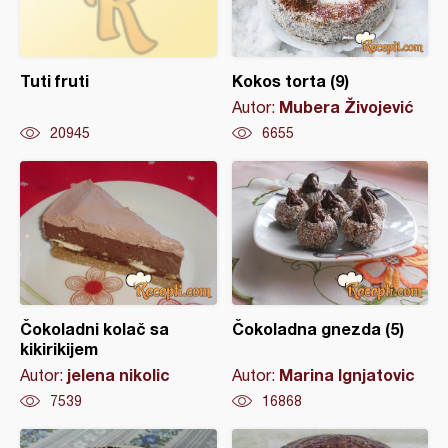
Tuti fruti
Kokos torta (9)
Mubera Živojević
Autor:
20945
6655
Čokoladni kolač sa
Čokoladna gnezda (5)
kikirikijem
jelena nikolic
Marina Ignjatovic
Autor:
Autor:
7539
16868