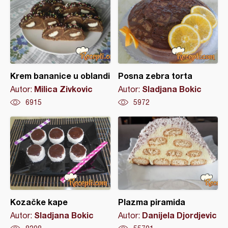
Krem bananice u oblandi
Posna zebra torta
Milica Zivkovic
Sladjana Bokic
Autor:
Autor:
6915
5972
Kozačke kape
Plazma piramida
Sladjana Bokic
Danijela Djordjevic
Autor:
Autor: