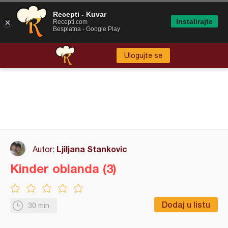
Recepti - Kuvar
Instalirajte
Recepti.com
Besplatna - Google Play
Ulogujte se
Ljiljana Stankovic
Autor:
Kinder oblanda (3)
Dodaj u listu
30 min