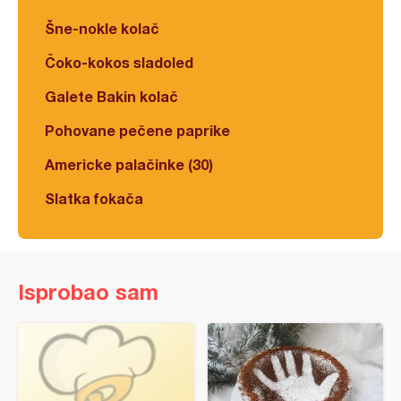
Šne-nokle kolač
Čoko-kokos sladoled
Galete Bakin kolač
Pohovane pečene paprike
Americke palačinke (30)
Slatka fokača
Isprobao sam