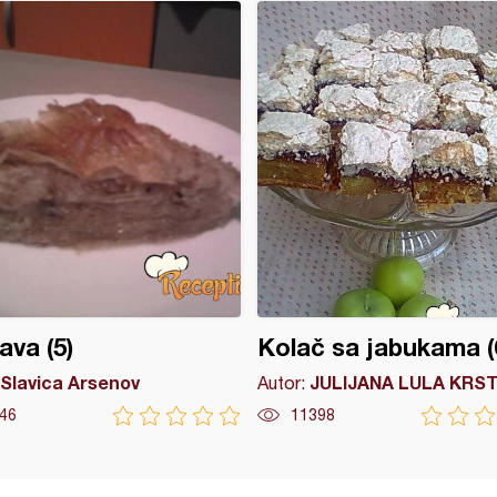
ava (5)
Kolač sa jabukama (
Slavica Arsenov
JULIJANA LULA KRST
Autor:
46
11398