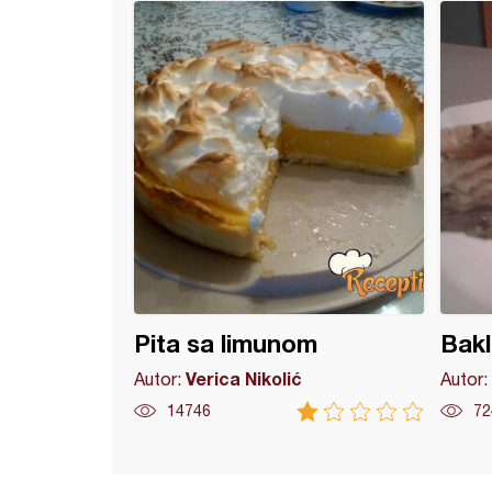
sa šljivama (5)
Pita sa limunom
Bakl
Verica Nikolić
Autor:
Autor:
14746
72