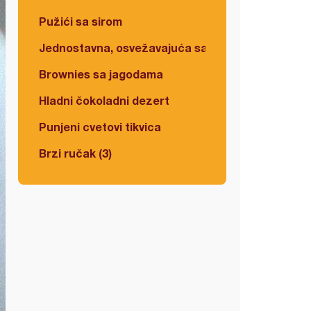
Pužići sa sirom
Jednostavna, osvežavajuća salata
Brownies sa jagodama
Hladni čokoladni dezert
Punjeni cvetovi tikvica
Brzi ručak (3)