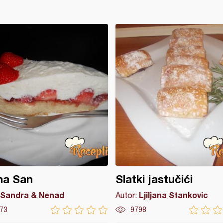
na San
Slatki jastučići
Sandra & Nenad
Ljiljana Stankovic
Autor:
73
9798