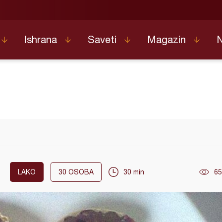
Ishrana
Saveti
Magazin
LAKO
30
OSOBA
30 min
65