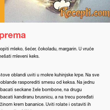
iprema
opiti mleko, šećer, čokoladu, margarin. U vruće
ešati mleveni keks.
stove oblandi uviti u mokre kuhinjske krpe. Na sve
i oblande rasporediti smesu od keksa. Na jednu
bacati seckane žele bombone, na drugu
bacati kandiranu brusnicu, a na trecu poređati
žinom krem bananice. Uviti rolate i ostaviti ih