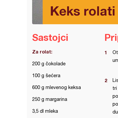
Keks rolati
Sastojci
Pr
Za rolat:
Ot
um
200 g čokolade
100 g šećera
Li
600 g mlevenog keksa
tr
po
250 g margarina
po
3,5 dl mleka
du