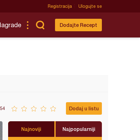
Registracija
Ulogujte se
Nagrade
Dodajte Recept
Dodaj u listu
54
Najnoviji
Najpopularniji