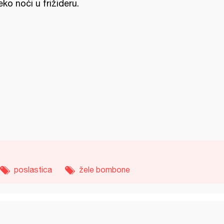
eko noći u frižideru.
poslastica
žele bombone