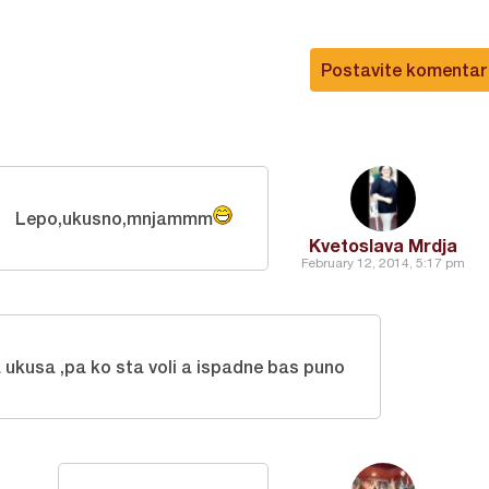
Postavite komentar
Lepo,ukusno,mnjammm
Kvetoslava Mrdja
February 12, 2014, 5:17 pm
ta ukusa ,pa ko sta voli a ispadne bas puno