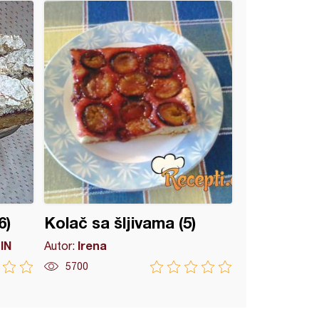
6)
Kolač sa šljivama (5)
IN
Irena
Autor:
5700