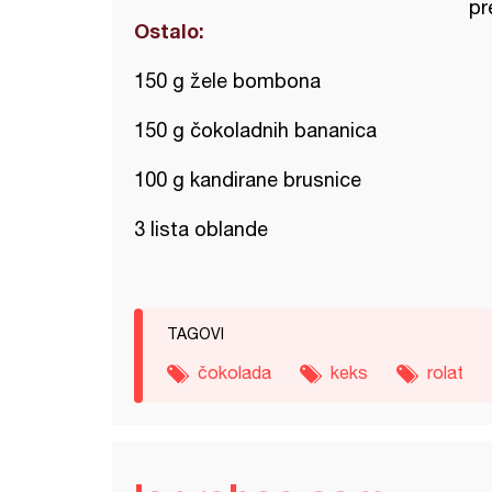
pr
Ostalo:
150 g žele bombona
150 g čokoladnih bananica
100 g kandirane brusnice
3 lista oblande
TAGOVI
čokolada
keks
rolat