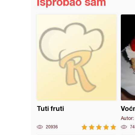
Isprobao sam
 kolač (2)
Tuti fruti
Voć
Autor:
20936
74